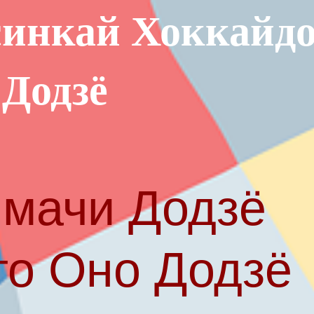
инкай Хоккайд
 Додзё
мачи Додзё
то Оно Додзё