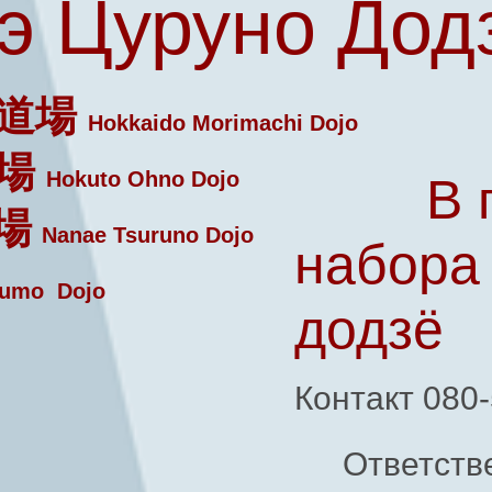
э Цуруно Дод
道場
Hokkaido Morimachi Dojo
場
Hokuto Ohno Dojo
В 
場
Nanae Tsuruno Dojo
набора
umo Dojo
додзё
Контакт 080
Ответств