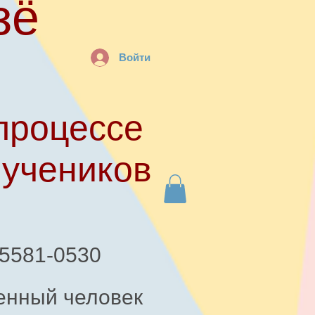
зё
Войти
процессе
 учеников
-5581-0530
енный человек