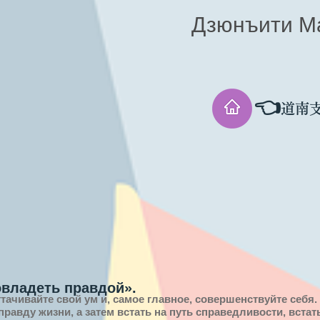
Дзюнъити М
👈
道南
овладеть правдой».
ттачивайте свой ум и, самое главное, совершенствуйте себя.
 правду
жизни,
а затем встать на путь справедливости, вста