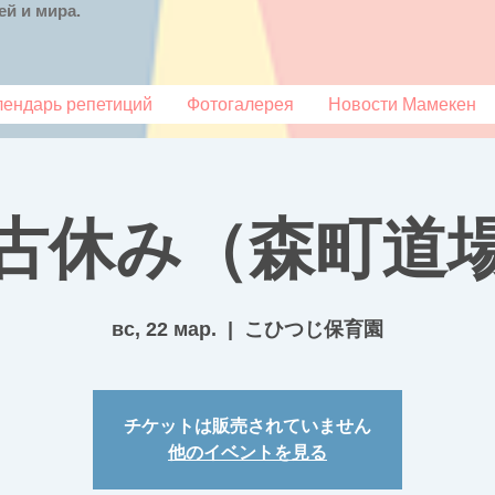
й и мира.
лендарь репетиций
Фотогалерея
Новости Мамекен
古休み（森町道
вс, 22 мар.
  |  
こひつじ保育園
チケットは販売されていません
他のイベントを見る