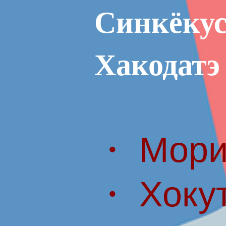
Синкёкус
Хакодатэ
・ Мори
・ Хоку