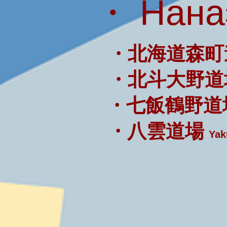
・ Нана
・北海道森町
・北斗大野道
・七飯鶴野道
・八雲道場
Yak