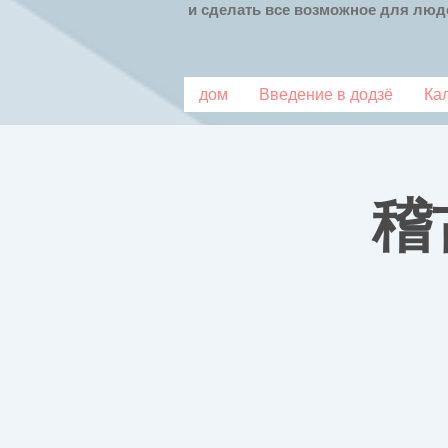
и сделать все возможное для люде
дом
Введение в додзё
Ка
稽