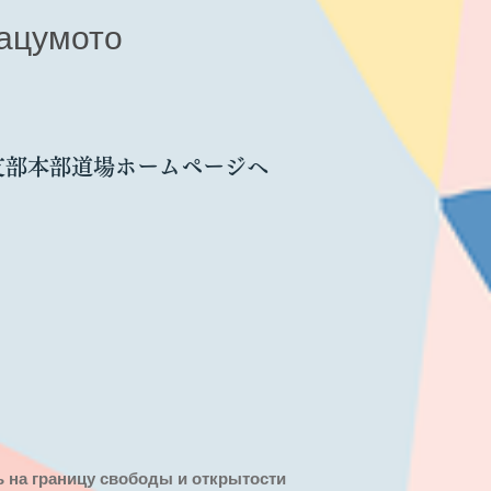
ацумото
支部本部道場ホームページへ
ть на границу свободы и открытости