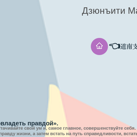
Дзюнъити М
👈
道南
овладеть правдой».
ттачивайте свой ум и, самое главное, совершенствуйте себя.
 правду
жизни,
а затем встать на путь справедливости, вста