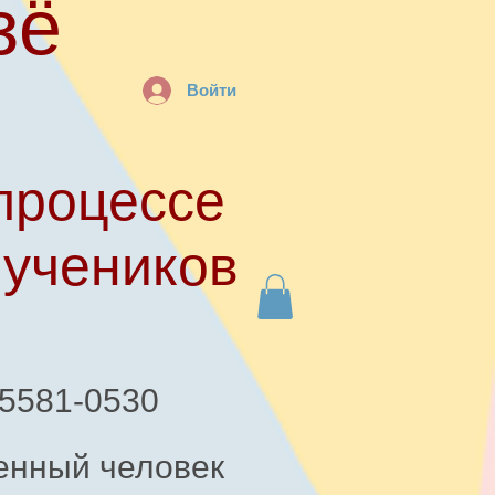
зё
Войти
процессе
 учеников
-5581-0530
енный человек