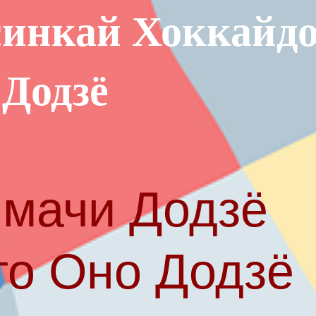
инкай Хоккайд
 Додзё
мачи Додзё
то Оно Додзё