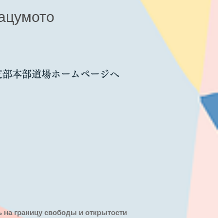
ацумото
支部本部道場ホームページへ
ть на границу свободы и открытости