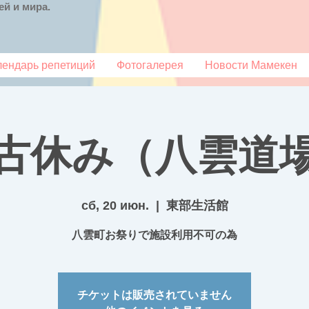
й и мира.
лендарь репетиций
Фотогалерея
Новости Мамекен
古休み（八雲道
сб, 20 июн.
  |  
東部生活館
八雲町お祭りで施設利用不可の為
チケットは販売されていません