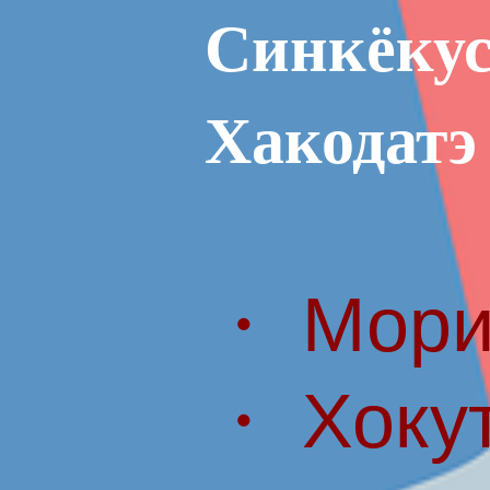
Синкёкус
Хакодатэ
・ Мори
・ Хоку