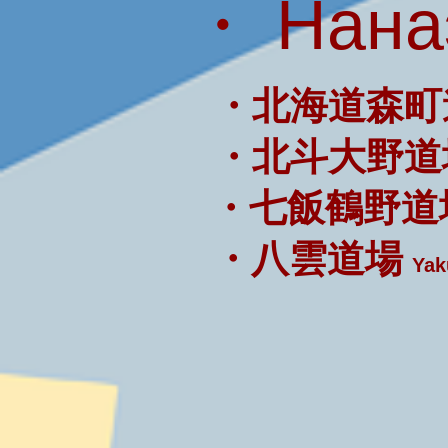
・ Нана
・北海道森町
・北斗大野道
・七飯鶴野道
・八雲道場
Yak