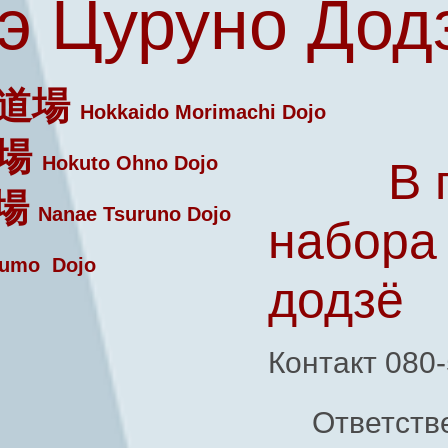
э Цуруно Дод
道場
Hokkaido Morimachi Dojo
場
Hokuto Ohno Dojo
В 
場
Nanae Tsuruno Dojo
набора
umo Dojo
додзё
Контакт 080
Ответств