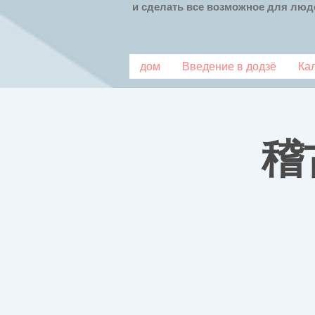
и сделать все возможное для люде
дом
Введение в додзё
Ка
稽