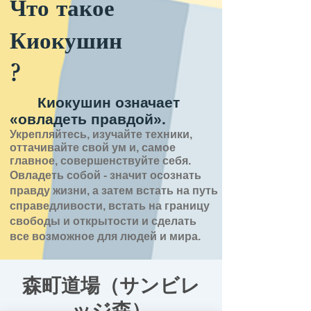
Что такое
Киокушин
?
Киокушин означает
«овладеть правдой».
Укрепляйтесь, изучайте техники,
оттачивайте свой ум и, самое
главное, совершенствуйте себя.
Овладеть собой - значит
осознать
правду
жизни,
а затем встать на путь
справедливости, встать на границу
свободы и открытости
и сделать
все возможное для людей и мира.
森町道場（サンビレ
ッジ森）