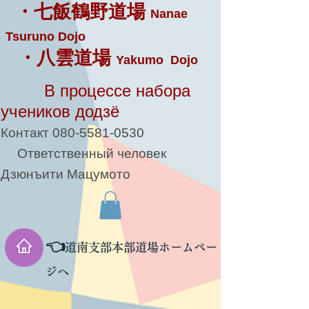
・七飯鶴野道場
Nanae
Tsuruno Dojo
・八雲道場
Yakumo Dojo
В процессе набора
учеников додзё
Контакт
080-5581-0530
Ответственный человек
Дзюнъити Мацумото
👈
道南支部本部道場ホームペー
ジへ