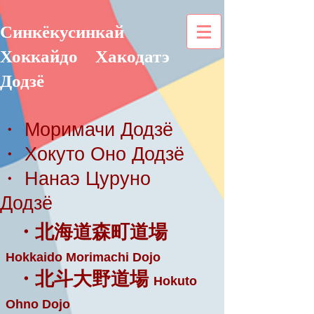
Синкёкусинкай
Хоккайдо
Хакодатэ
Додзё
・ Моримачи Додзё
・ Хокуто Оно Додзё
・ Нанаэ Цуруно
Додзё
・北海道森町道場
Hokkaido Morimachi Dojo
・北斗大野道場
Hokuto
Ohno Dojo