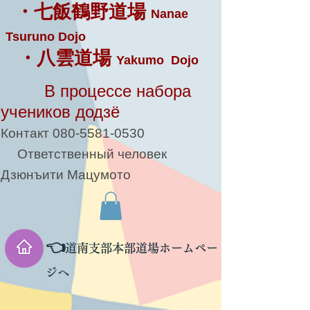
・七飯鶴野道場
Nanae
Tsuruno Dojo
・八雲道場
Yakumo Dojo
В процессе набора
учеников додзё
Контакт
080-5581-0530
Ответственный человек
Дзюнъити Мацумото
👈
道南支部本部道場ホームペー
ジへ