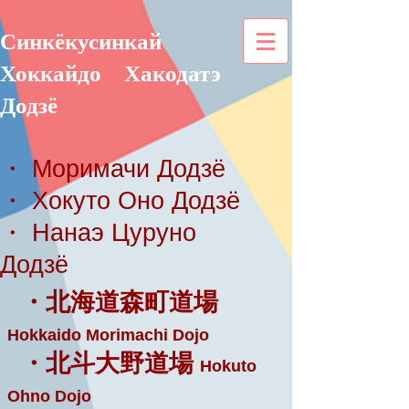
Синкёкусинкай
Хоккайдо
Хакодатэ
Додзё
・ Моримачи Додзё
・ Хокуто Оно Додзё
・ Нанаэ Цуруно
Додзё
・北海道森町道場
Hokkaido Morimachi Dojo
・北斗大野道場
Hokuto
Ohno Dojo