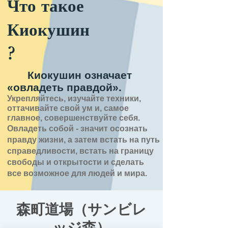
Что такое
Киокушин
?
Киокушин означает
«овладеть правдой».
Укрепляйтесь, изучайте техники,
оттачивайте свой ум и, самое
главное, совершенствуйте себя.
Овладеть собой - значит
осознать
правду
жизни,
а затем встать на путь
справедливости, встать на границу
свободы и открытости
и сделать
все возможное для людей и мира.
森町道場（サンビレ
ッジ森）