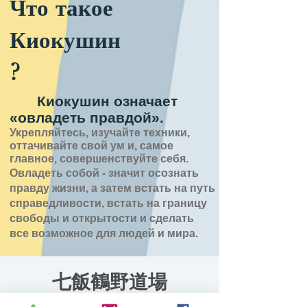
Что такое
Киокушин
?
Киокушин означает
«овладеть правдой».
Укрепляйтесь, изучайте техники,
оттачивайте свой ум и, самое
главное, совершенствуйте себя.
Овладеть собой - значит
осознать
правду
жизни,
а затем встать на путь
справедливости, встать на границу
свободы и открытости
и сделать
все возможное для людей и мира.
七飯鶴野道場
ср, 04 мар.
  |  
七飯町鶴野地域センター