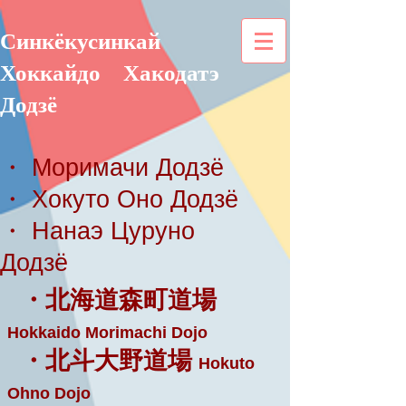
Синкёкусинкай
Хоккайдо
Хакодатэ
Додзё
・ Моримачи Додзё
・ Хокуто Оно Додзё
・ Нанаэ Цуруно
Додзё
・北海道森町道場
Hokkaido Morimachi Dojo
・北斗大野道場
Hokuto
Ohno Dojo