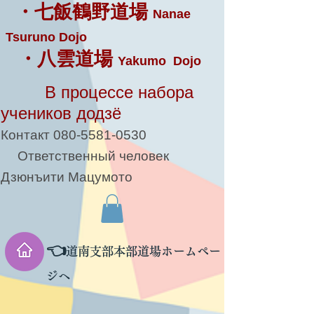
・七飯鶴野道場
Nanae
Tsuruno Dojo
・八雲道場
Yakumo Dojo
В процессе набора
учеников додзё
Контакт
080-5581-0530
Ответственный человек
Дзюнъити Мацумото
👈
道南支部本部道場ホームペー
ジへ