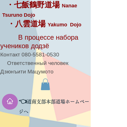
・七飯鶴野道場
Nanae
Tsuruno Dojo
・八雲道場
Yakumo Dojo
В процессе набора
учеников додзё
Контакт
080-5581-0530
Ответственный человек
Дзюнъити Мацумото
👈
道南支部本部道場ホームペー
ジへ