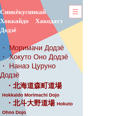
Синкёкусинкай
Хоккайдо
Хакодатэ
Додзё
・ Моримачи Додзё
・ Хокуто Оно Додзё
・ Нанаэ Цуруно
Додзё
・北海道森町道場
Hokkaido Morimachi Dojo
・北斗大野道場
Hokuto
Ohno Dojo