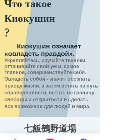
Что такое
Киокушин
?
Киокушин означает
«овладеть правдой».
Укрепляйтесь, изучайте техники,
оттачивайте свой ум и, самое
главное, совершенствуйте себя.
Овладеть собой - значит
осознать
правду
жизни,
а затем встать на путь
справедливости, встать на границу
свободы и открытости
и сделать
все возможное для людей и мира.
七飯鶴野道場
ср, 24 июн.
  |  
七飯町鶴野地域センター