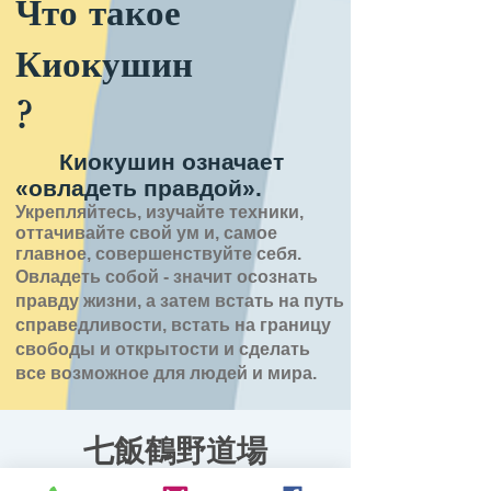
Что такое
Киокушин
?
Киокушин означает
«овладеть правдой».
Укрепляйтесь, изучайте техники,
оттачивайте свой ум и, самое
главное, совершенствуйте себя.
Овладеть собой - значит
осознать
правду
жизни,
а затем встать на путь
справедливости, встать на границу
свободы и открытости
и сделать
все возможное для людей и мира.
七飯鶴野道場
пн, 29 июн.
  |  
七飯町鶴野地域センター