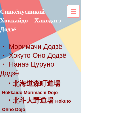
Синкёкусинкай
Хоккайдо
Хакодатэ
Додзё
・ Моримачи Додзё
・ Хокуто Оно Додзё
・ Нанаэ Цуруно
Додзё
・北海道森町道場
Hokkaido Morimachi Dojo
・北斗大野道場
Hokuto
Ohno Dojo