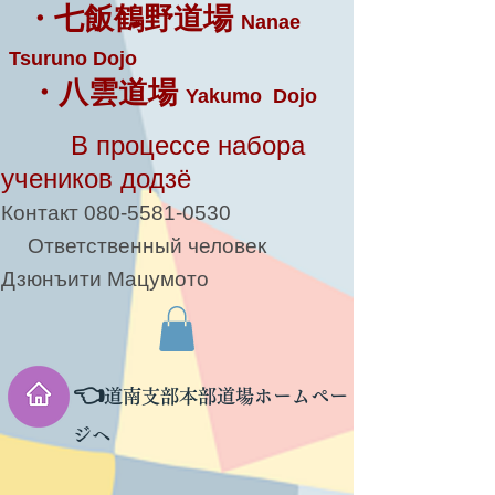
・七飯鶴野道場
Nanae
Tsuruno Dojo
・八雲道場
Yakumo Dojo
В процессе набора
учеников додзё
Контакт
080-5581-0530
Ответственный человек
Дзюнъити Мацумото
👈
道南支部本部道場ホームペー
ジへ