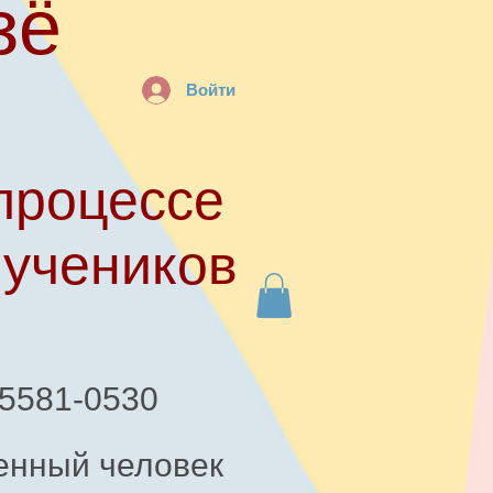
зё
Войти
процессе
 учеников
-5581-0530
енный человек