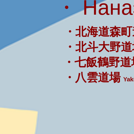
・ Нана
・北海道森町
・北斗大野道
・七飯鶴野道
・八雲道場
Yak