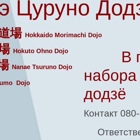
э Цуруно Дод
道場
Hokkaido Morimachi Dojo
場
Hokuto Ohno Dojo
В 
場
Nanae Tsuruno Dojo
набора
umo Dojo
додзё
Контакт 080
Ответств