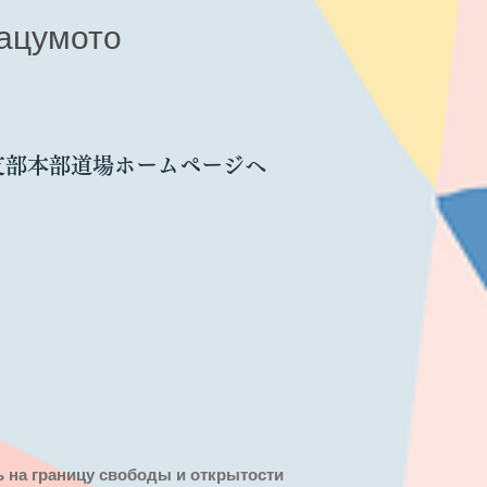
ацумото
支部本部道場ホームページへ
ть на границу свободы и открытости