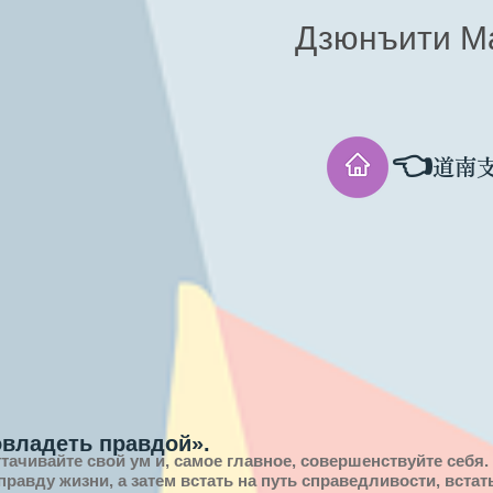
Дзюнъити М
👈
道南
овладеть правдой».
ттачивайте свой ум и, самое главное, совершенствуйте себя.
 правду
жизни,
а затем встать на путь справедливости, вста