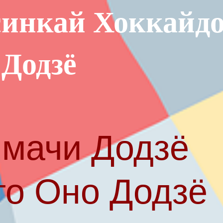
инкай Хоккайд
 Додзё
мачи Додзё
то Оно Додзё