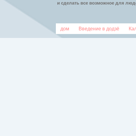
и сделать все возможное для люде
дом
Введение в додзё
Ка