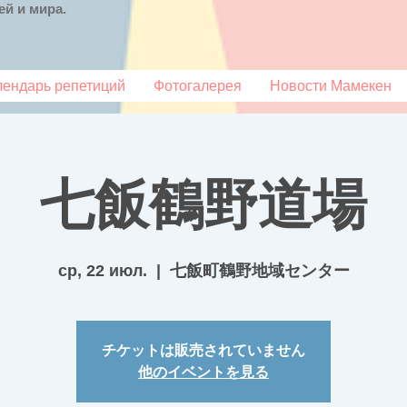
й и мира.
лендарь репетиций
Фотогалерея
Новости Мамекен
七飯鶴野道場
ср, 22 июл.
  |  
七飯町鶴野地域センター
チケットは販売されていません
他のイベントを見る