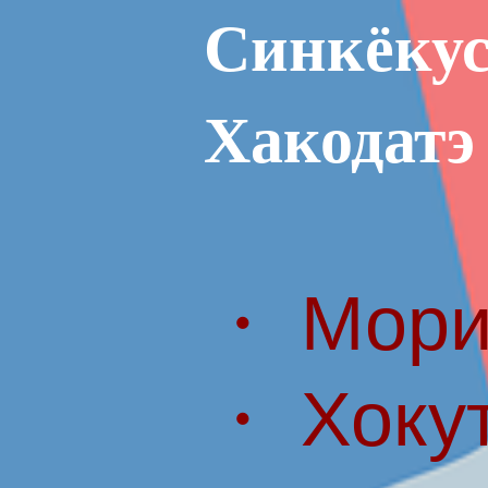
Синкёкус
Хакодатэ
・ Мори
・ Хоку