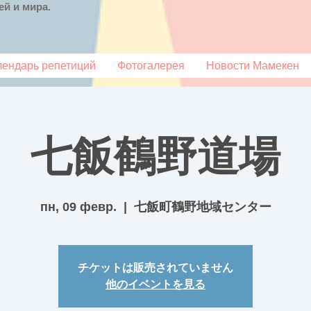
й и мира.
лендарь репетиций
Фотогалерея
Новости Мамекен
七飯鶴野道場
пн, 09 февр.
  |  
七飯町鶴野地域センター
チケットは販売されていません
他のイベントを見る