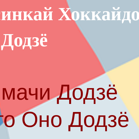
инкай Хоккайд
 Додзё
мачи Додзё
то Оно Додзё