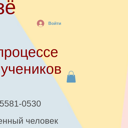
зё
Войти
процессе
 учеников
-5581-0530
енный человек