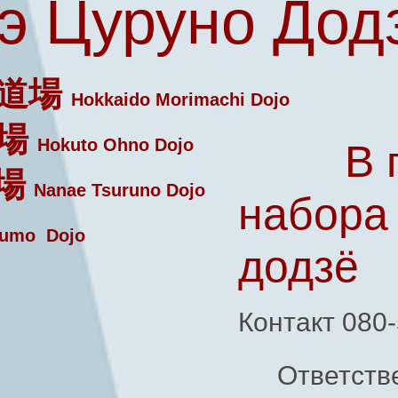
э Цуруно Дод
道場
Hokkaido Morimachi Dojo
場
Hokuto Ohno Dojo
В 
場
Nanae Tsuruno Dojo
набора
umo Dojo
додзё
Контакт 080
Ответств