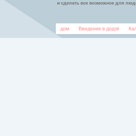
и сделать все возможное для люде
дом
Введение в додзё
Ка