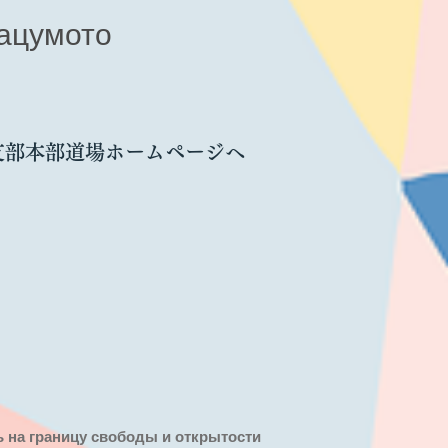
ацумото
支部本部道場ホームページへ
ть на границу свободы и открытости