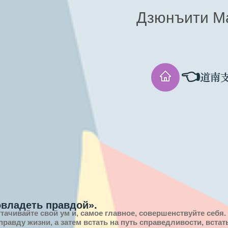
Дзюнъити М
👈
道南
овладеть правдой».
ттачивайте свой ум и, самое главное, совершенствуйте себя.
 правду
жизни,
а затем встать на путь справедливости, вста