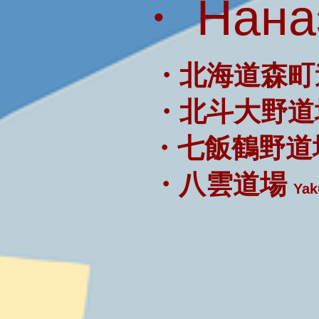
・ Нана
・北海道森町
・北斗大野道
・七飯鶴野道
・八雲道場
Yak