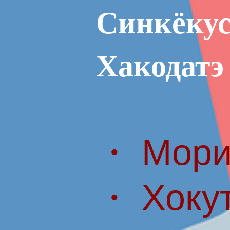
Синкёкус
Хакодатэ
・ Мори
・ Хоку