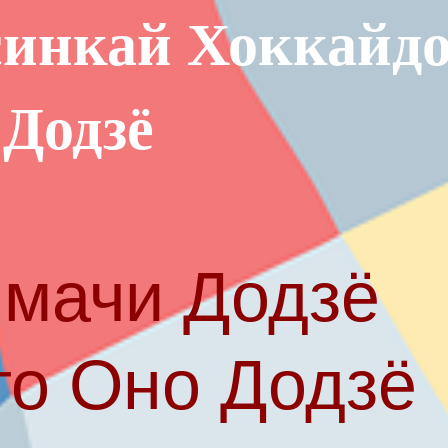
инкай Хоккайд
 Додзё
мачи Додзё
то Оно Додзё