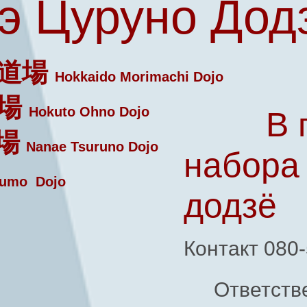
э Цуруно Дод
道場
Hokkaido Morimachi Dojo
場
Hokuto Ohno Dojo
В 
場
Nanae Tsuruno Dojo
набора
umo Dojo
додзё
Контакт 080
Ответств