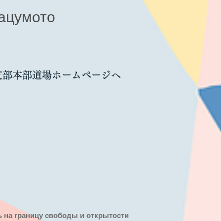
ацумото
支部本部道場ホームページへ
ть на границу свободы и открытости