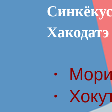
Синкёкус
Хакодатэ
・ Мори
・ Хоку