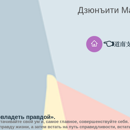
Дзюнъити М
👈
道南
овладеть правдой».
ттачивайте свой ум и, самое главное, совершенствуйте себя.
 правду
жизни,
а затем встать на путь справедливости, вста