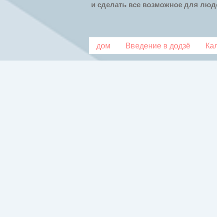
и сделать все возможное для люде
дом
Введение в додзё
Ка