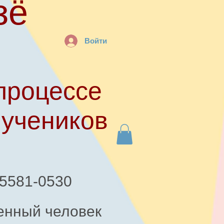
зё
Войти
процессе
 учеников
-5581-0530
енный человек