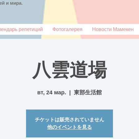
й и мира.
лендарь репетиций
Фотогалерея
Новости Мамекен
八雲道場
вт, 24 мар.
  |  
東部生活館
チケットは販売されていません
他のイベントを見る