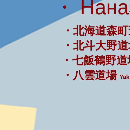
・ Нана
・北海道森町
・北斗大野道
・七飯鶴野道
・八雲道場
Yak