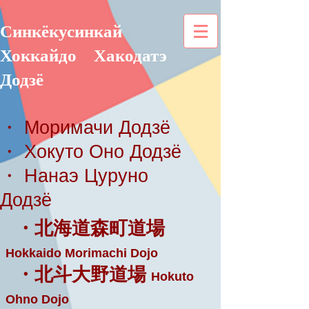
Синкёкусинкай
Хоккайдо
Хакодатэ
Додзё
・ Моримачи Додзё
・ Хокуто Оно Додзё
・ Нанаэ Цуруно
Додзё
・北海道森町道場
Hokkaido Morimachi Dojo
・北斗大野道場
Hokuto
Ohno Dojo