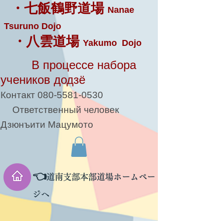
・七飯鶴野道場
Nanae
Tsuruno Dojo
・八雲道場
Yakumo Dojo
В процессе набора
учеников додзё
Контакт
080-5581-0530
Ответственный человек
Дзюнъити Мацумото
👈
道南支部本部道場ホームペー
ジへ