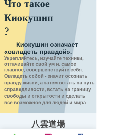
Что такое
Киокушин
?
Киокушин означает
«овладеть правдой».
Укрепляйтесь, изучайте техники,
оттачивайте свой ум и, самое
главное, совершенствуйте себя.
Овладеть собой - значит
осознать
правду
жизни,
а затем встать на путь
справедливости, встать на границу
свободы и открытости
и сделать
все возможное для людей и мира.
八雲道場
вт, 20 янв.
  |  
八雲町