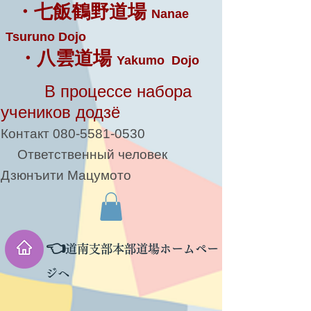
・七飯鶴野道場
Nanae
Tsuruno Dojo
・八雲道場
Yakumo Dojo
В процессе набора
учеников додзё
Контакт
080-5581-0530
Ответственный человек
Дзюнъити Мацумото
👈
道南支部本部道場ホームペー
ジへ