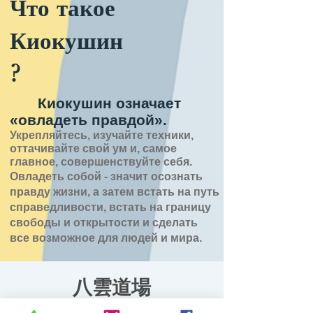
Что такое
Киокушин
?
Киокушин означает
«овладеть правдой».
Укрепляйтесь, изучайте техники,
оттачивайте свой ум и, самое
главное, совершенствуйте себя.
Овладеть собой - значит
осознать
правду
жизни,
а затем встать на путь
справедливости, встать на границу
свободы и открытости
и сделать
все возможное для людей и мира.
八雲道場
вт, 23 июн.
  |  
東部生活館