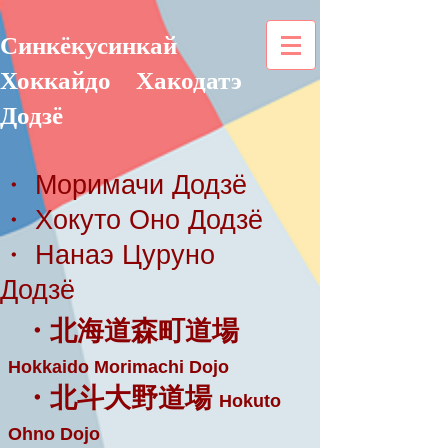
Синкёкусинкай
Хоккайдо
Хакодатэ
Додзё
・ Моримачи Додзё
・ Хокуто Оно Додзё
・ Нанаэ Цуруно
Додзё
・北海道森町道場
Hokkaido Morimachi Dojo
・北斗大野道場
Hokuto
Ohno Dojo