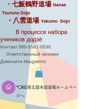
・七飯鶴野道場
Nanae
Tsuruno Dojo
・八雲道場
Yakumo Dojo
В процессе набора
учеников додзё
Контакт
080-5581-0530
Ответственный человек
Дзюнъити Мацумото
👈
道南支部本部道場ホームペー
ジへ