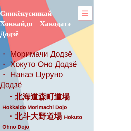
Синкёкусинкай
Хоккайдо
Хакодатэ
Додзё
・ Моримачи Додзё
・ Хокуто Оно Додзё
・ Нанаэ Цуруно
Додзё
・北海道森町道場
Hokkaido Morimachi Dojo
・北斗大野道場
Hokuto
Ohno Dojo