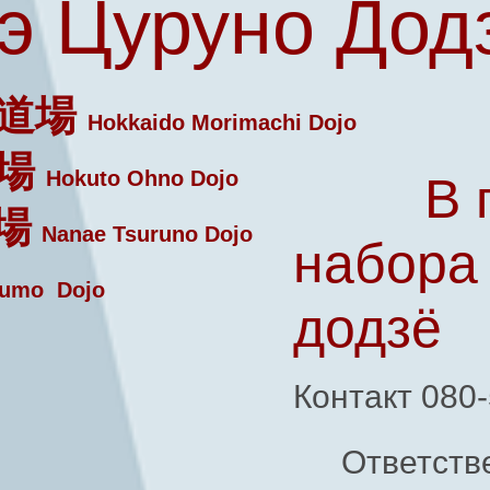
э Цуруно Дод
道場
Hokkaido Morimachi Dojo
場
Hokuto Ohno Dojo
В 
場
Nanae Tsuruno Dojo
набора
umo Dojo
додзё
Контакт 080
Ответств