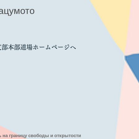
ацумото
支部本部道場ホームページへ
ть на границу свободы и открытости