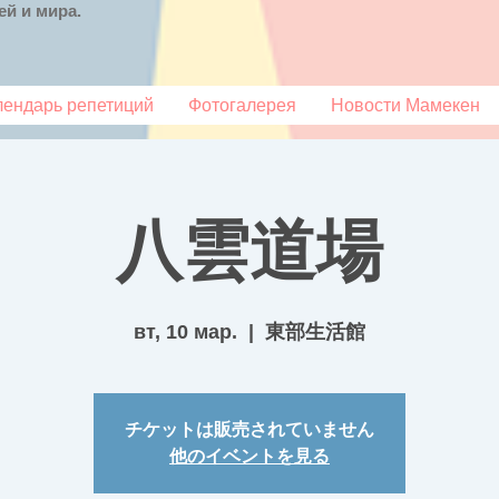
й и мира.
лендарь репетиций
Фотогалерея
Новости Мамекен
八雲道場
вт, 10 мар.
  |  
東部生活館
チケットは販売されていません
他のイベントを見る