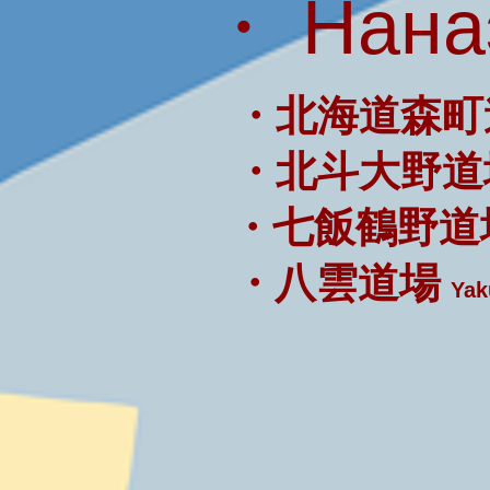
・ Нана
・北海道森町
・北斗大野道
・七飯鶴野道
・八雲道場
Yak