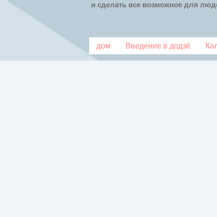
и сделать все возможное для люде
дом
Введение в додзё
Ка