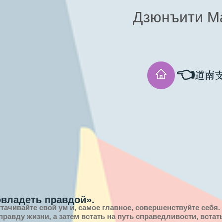
Дзюнъити М
👈
道南
овладеть правдой».
ттачивайте свой ум и, самое главное, совершенствуйте себя.
 правду
жизни,
а затем встать на путь справедливости, вста