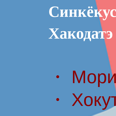
Синкёкус
Хакодатэ
・ Мори
・ Хоку