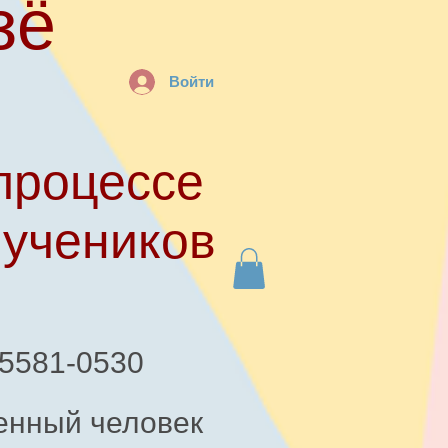
зё
Войти
процессе
 учеников
-5581-0530
енный человек