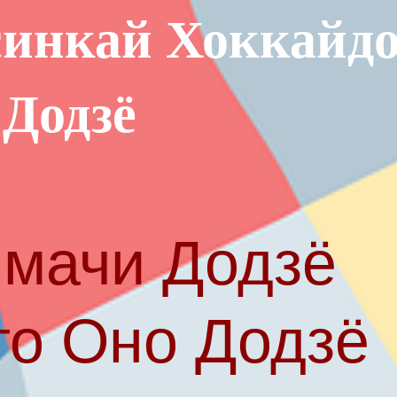
инкай Хоккайд
 Додзё
мачи Додзё
то Оно Додзё