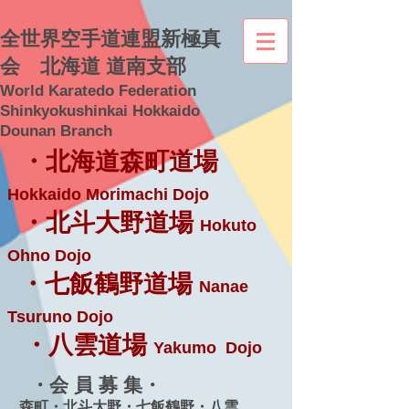
全世界空手道連盟新極真
会 北海道 道南支部
World Karatedo Federation
Shinkyokushinkai Hokkaido
Dounan Branch
・北海道森町道場
Hokkaido Morimachi Dojo
・北斗大野道場
Hokuto
Ohno Dojo
・七飯鶴野道場
Nanae
Tsuruno Dojo
・八雲道場
Yakumo Dojo
・会 員 募 集・
森町・北斗大野・七飯鶴野・八雲