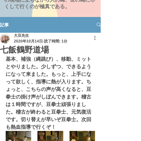
くして行くのが極真である。
記事
大豆先生
2020年10月14日
読了時間: 1分
七飯鶴野道場
基本、補強（縄跳び）、移動、ミット
とやりました。少しずつ、できるよう
になって来ました。もっと、上手にな
って欲しく、指導に熱が入ります。ち
ょっと、こちらの声が高くなると、豆
拳士の掛け声がしぼんできます。稽古
は１時間ですが、豆拳士頑張りまし
た。稽古が終わると豆拳士、元気復活
です。切り替えが早いぞ豆拳士。次回
も熱血指導で行くぞ！