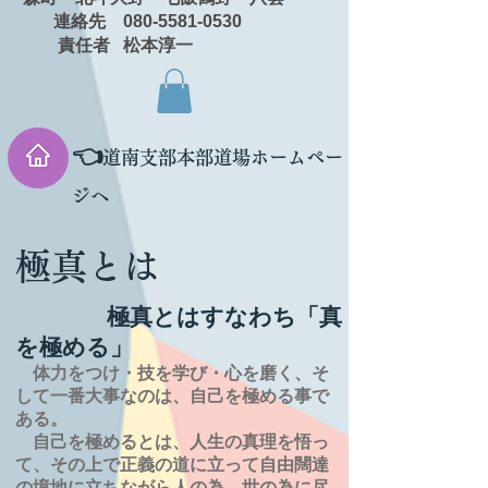
連絡先 080-5581-0530
責任者 松本淳一
👈
道南支部本部道場ホームペー
ジへ
極真とは
極真とはすなわち「真
を極める」
体力をつけ・技を学び・心を磨く、そ
して一番大事なのは、自己を極める事で
ある。
自己を極めるとは、
人生の
真理を
悟っ
て、その上で正義の道に立って自由闊達
の境地に
立ちながら人の為、世の為に尽