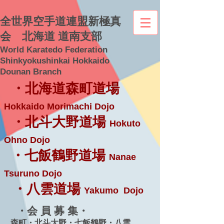
全世界空手道連盟新極真
会 北海道 道南支部
World Karatedo Federation
Shinkyokushinkai Hokkaido
Dounan Branch
・北海道森町道場
Hokkaido Morimachi Dojo
・北斗大野道場
Hokuto
Ohno Dojo
・七飯鶴野道場
Nanae
Tsuruno Dojo
・八雲道場
Yakumo Dojo
・会 員 募 集・
森町・北斗大野・七飯鶴野・八雲