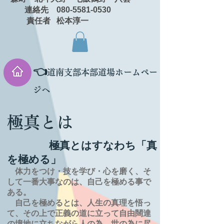
連絡先 080-5581-0530
責任者 松本淳一
👈
道南支部本部道場ホームペー
ジへ
極真とは
極真とはすなわち「真
を極める」
体力をつけ・技を学び・心を磨く、そ
して一番大事なのは、自己を極める事で
ある。
自己を極めるとは、
人生の
真理を
悟っ
て、その上で正義の道に立って自由闊達
の境地に
立ちながら人の為、世の為に尽