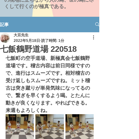
くして行くのが極真である。
記事
大豆先生
2022年5月18日
読了時間: 1分
七飯鶴野道場 220518
七飯町の空手道場、新極真会七飯鶴野
道場です。稽古内容は前日同様ですの
で、進行はスムーズです。相対稽古の
受け返しもスムーズですね。ミット稽
古は突き蹴りが単発気味になってるの
で、繋ぎを早くするよう喝。とたんに
動きが良くなります。やればできる。
来週もよろしくね。