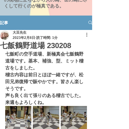
くして行くのが極真である。
記事
大豆先生
2023年2月8日
読了時間: 1分
七飯鶴野道場 230208
七飯町の空手道場、新極真会七飯鶴野
道場です。基本、補強、型、ミット稽
古をしました。
稽古内容は前日とほぼ一緒ですが、松
田兄弟復帰で賑やかです。皆さん楽し
そうです。
声も良く出て張りのある稽古でした。
来週もよろしくね。