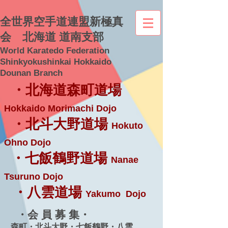
全世界空手道連盟新極真
会 北海道 道南支部
World Karatedo Federation
Shinkyokushinkai Hokkaido
Dounan Branch
・北海道森町道場
Hokkaido Morimachi Dojo
・北斗大野道場
Hokuto
Ohno Dojo
・七飯鶴野道場
Nanae
Tsuruno Dojo
・八雲道場
Yakumo Dojo
・会 員 募 集・
森町・北斗大野・七飯鶴野・八雲