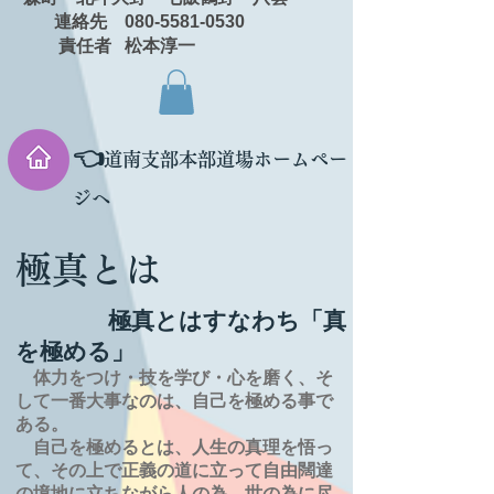
連絡先 080-5581-0530
責任者 松本淳一
👈
道南支部本部道場ホームペー
ジへ
極真とは
極真とはすなわち「真
を極める」
体力をつけ・技を学び・心を磨く、そ
して一番大事なのは、自己を極める事で
ある。
自己を極めるとは、
人生の
真理を
悟っ
て、その上で正義の道に立って自由闊達
の境地に
立ちながら人の為、世の為に尽