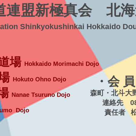
道連盟新極真会 北海
ration Shinkyokushinkai Hokkaido Do
道場
Hokkaido Morimachi Dojo
場
・会 員
Hokuto Ohno Dojo
場
森町・北斗大野
Nanae Tsuruno Dojo
連絡先 080-5
umo Dojo
責任者 松