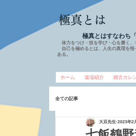
極真とは
極真とはすなわち
体力をつけ・技を学び・心を磨く、
自己を極めるとは、
人生の
真理を
悟
ある。
ホーム
道場紹介
稽古カレ
全ての記事
大豆先生
2023年2
七飯鶴野道