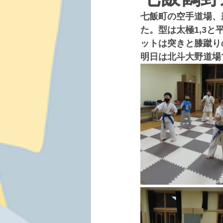
七飯町の空手道場、
た。型は太極1,3
ットは突きと膝蹴り
明日は北斗大野道場