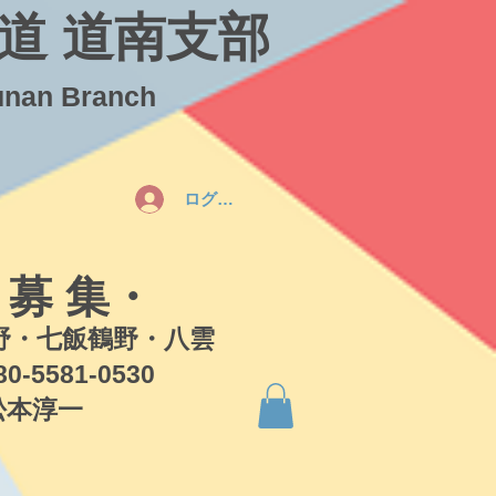
道 道南支部
unan Branch
ログイン
 募 集・
・七飯鶴野・八雲
581-0530
本淳一