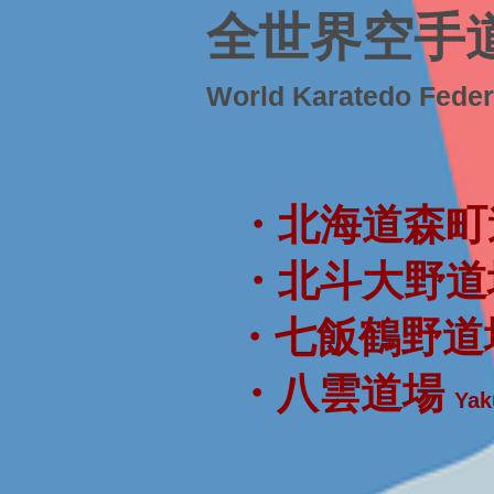
全世界空手
World Karatedo Fede
・北海道森町
・北斗大野道
・七飯鶴野道
・八雲道場
Yak