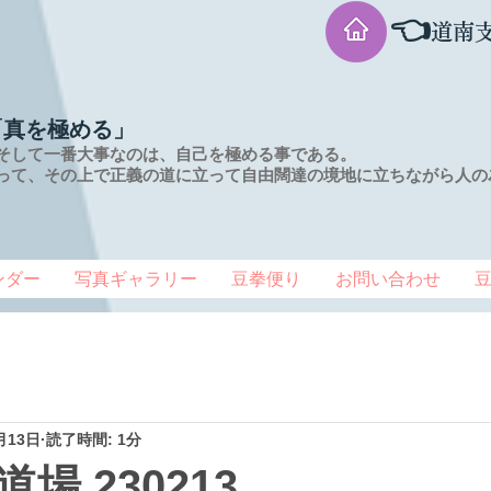
👈
道南
「真を極める」
そして一番大事なのは、自己を極める事である。
って、その上で正義の道に立って自由闊達の境地に
立ちながら人の
ンダー
写真ギャラリー
豆拳便り
お問い合わせ
月13日
読了時間: 1分
場 230213