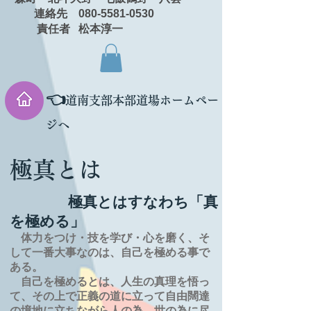
連絡先 080-5581-0530
責任者 松本淳一
👈
道南支部本部道場ホームペー
ジへ
極真とは
極真とはすなわち「真
を極める」
体力をつけ・技を学び・心を磨く、そ
して一番大事なのは、自己を極める事で
ある。
自己を極めるとは、
人生の
真理を
悟っ
て、その上で正義の道に立って自由闊達
の境地に
立ちながら人の為、世の為に尽