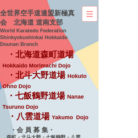
全世界空手道連盟新極真
会 北海道 道南支部
World Karatedo Federation
Shinkyokushinkai Hokkaido
Dounan Branch
・北海道森町道場
Hokkaido Morimachi Dojo
・北斗大野道場
Hokuto
Ohno Dojo
・七飯鶴野道場
Nanae
Tsuruno Dojo
・八雲道場
Yakumo Dojo
・会 員 募 集・
森町・北斗大野・七飯鶴野・八雲