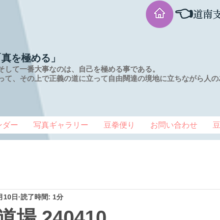
👈
道南
「真を極める」
そして一番大事なのは、自己を極める事である。
って、その上で正義の道に立って自由闊達の境地に
立ちながら人の
ンダー
写真ギャラリー
豆拳便り
お問い合わせ
月10日
読了時間: 1分
場 240410