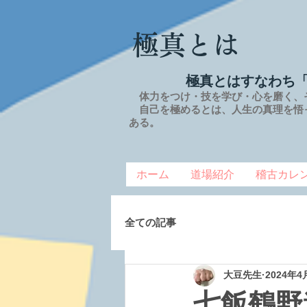
極真とは
極真とはすなわち
体力をつけ・技を学び・心を磨く、
自己を極めるとは、
人生の
真理を
悟
ある。
ホーム
道場紹介
稽古カレ
全ての記事
大豆先生
2024年4
七飯鶴野道