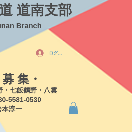
道 道南支部
unan Branch
ログイン
 募 集・
・七飯鶴野・八雲
581-0530
本淳一