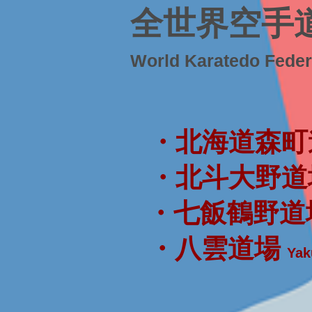
全世界空手
World Karatedo Fede
・北海道森町
・北斗大野道
・七飯鶴野道
・八雲道場
Yak