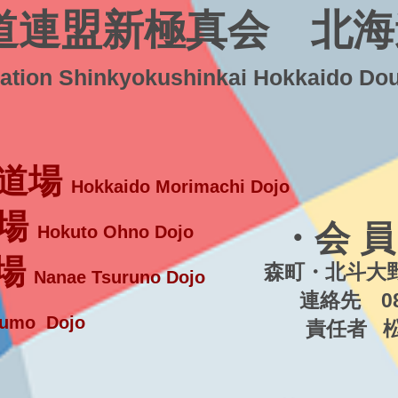
道連盟新極真会 北海
ration Shinkyokushinkai Hokkaido Do
道場
Hokkaido Morimachi Dojo
場
・会 員
Hokuto Ohno Dojo
場
森町・北斗大野
Nanae Tsuruno Dojo
連絡先 080-5
umo Dojo
責任者 松