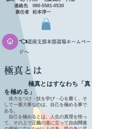
連絡先 080-5581-0530
責任者 松本淳一
👈
道南支部本部道場ホームペー
ジへ
極真とは
極真とはすなわち「真
を極める」
体力をつけ・技を学び・心を磨く、そ
して一番大事なのは、自己を極める事で
ある。
自己を極めるとは、
人生の
真理を
悟っ
て、その上で正義の道に立って自由闊達
の境地に
立ちながら人の為、世の為に尽