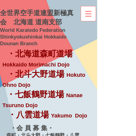
全世界空手道連盟新極真
会 北海道 道南支部
World Karatedo Federation
Shinkyokushinkai Hokkaido
Dounan Branch
・北海道森町道場
Hokkaido Morimachi Dojo
・北斗大野道場
Hokuto
Ohno Dojo
・七飯鶴野道場
Nanae
Tsuruno Dojo
・八雲道場
Yakumo Dojo
・会 員 募 集・
森町・北斗大野・七飯鶴野・八雲