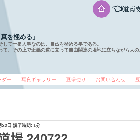
👈
道南
「真を極める」
そして一番大事なのは、自己を極める事である。
って、その上で正義の道に立って自由闊達の境地に
立ちながら人の
ンダー
写真ギャラリー
豆拳便り
お問い合わせ
月22日
読了時間: 1分
場 240722