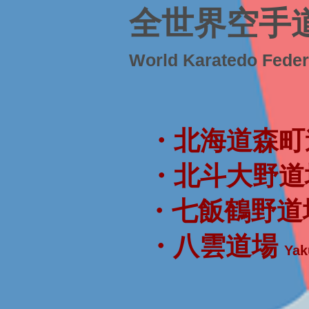
全世界空手
World Karatedo Fede
・北海道森町
・北斗大野道
・七飯鶴野道
・八雲道場
Yak