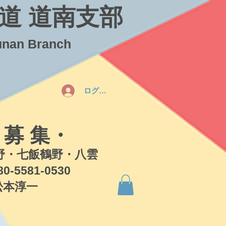
道 道南支部
unan Branch
ログイン
 募 集・
・七飯鶴野・八雲
581-0530
本淳一