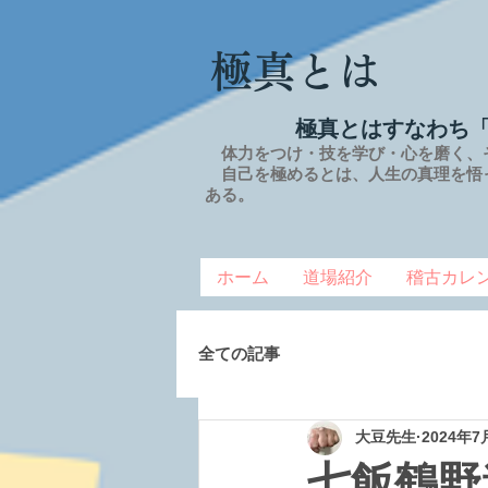
極真とは
極真とはすなわち
体力をつけ・技を学び・心を磨く、
自己を極めるとは、
人生の
真理を
悟
ある。
ホーム
道場紹介
稽古カレ
全ての記事
大豆先生
2024年7
七飯鶴野道