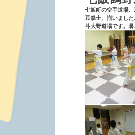
七飯町の空手道場、
豆拳士、揃いました
斗大野道場です。暑