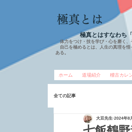
極真とは
極真とはすなわち
体力をつけ・技を学び・心を磨く、
自己を極めるとは、
人生の
真理を
悟
ある。
ホーム
道場紹介
稽古カレ
全ての記事
大豆先生
2024年8
七飯鶴野道