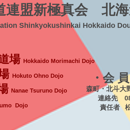
道連盟新極真会 北海
ration Shinkyokushinkai Hokkaido Do
道場
Hokkaido Morimachi Dojo
場
・会 員
Hokuto Ohno Dojo
場
森町・北斗大野
Nanae Tsuruno Dojo
連絡先 080-5
umo Dojo
責任者 松