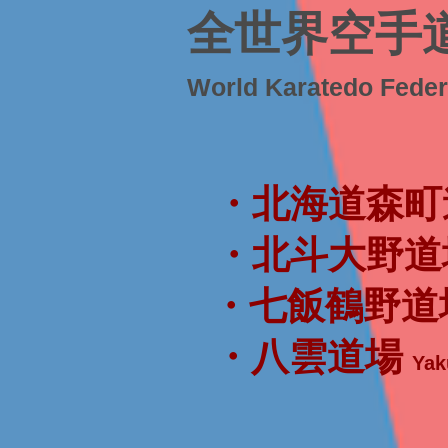
全世界空手
World Karatedo Fede
・北海道森町
・北斗大野道
・七飯鶴野道
・八雲道場
Yak