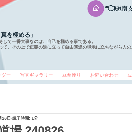
👈
道南
「真を極める」
そして一番大事なのは、自己を極める事である。
って、その上で正義の道に立って自由闊達の境地に
立ちながら人の
ンダー
写真ギャラリー
豆拳便り
お問い合わせ
月26日
読了時間: 1分
場 240826