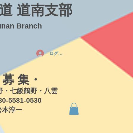
道 道南支部
unan Branch
ログイン
 募 集・
・七飯鶴野・八雲
581-0530
本淳一