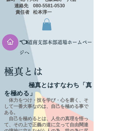
連絡先 080-5581-0530
責任者 松本淳一
👈
道南支部本部道場ホームペー
ジへ
極真とは
極真とはすなわち「真
を極める」
体力をつけ・技を学び・心を磨く、そ
して一番大事なのは、自己を極める事で
ある。
自己を極めるとは、
人生の
真理を
悟っ
て、その上で正義の道に立って自由闊達
の境地に
立ちながら人の為、世の為に尽