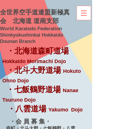
全世界空手道連盟新極真
会 北海道 道南支部
World Karatedo Federation
Shinkyokushinkai Hokkaido
Dounan Branch
・北海道森町道場
Hokkaido Morimachi Dojo
・北斗大野道場
Hokuto
Ohno Dojo
・七飯鶴野道場
Nanae
Tsuruno Dojo
・八雲道場
Yakumo Dojo
・会 員 募 集・
森町・北斗大野・七飯鶴野・八雲