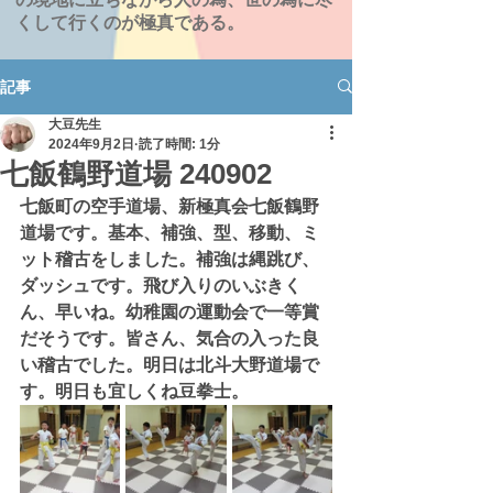
くして行くのが極真である。
記事
大豆先生
2024年9月2日
読了時間: 1分
七飯鶴野道場 240902
七飯町の空手道場、新極真会七飯鶴野
道場です。基本、補強、型、移動、ミ
ット稽古をしました。補強は縄跳び、
ダッシュです。飛び入りのいぶきく
ん、早いね。幼稚園の運動会で一等賞
だそうです。皆さん、気合の入った良
い稽古でした。明日は北斗大野道場で
す。明日も宜しくね豆拳士。