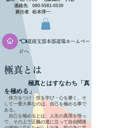
連絡先 080-5581-0530
責任者 松本淳一
👈
道南支部本部道場ホームペー
ジへ
極真とは
極真とはすなわち「真
を極める」
体力をつけ・技を学び・心を磨く、そ
して一番大事なのは、自己を極める事で
ある。
自己を極めるとは、
人生の
真理を
悟っ
て、その上で正義の道に立って自由闊達
の境地に
立ちながら人の為、世の為に尽