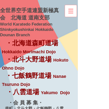
全世界空手道連盟新極真
会 北海道 道南支部
World Karatedo Federation
Shinkyokushinkai Hokkaido
Dounan Branch
・北海道森町道場
Hokkaido Morimachi Dojo
・北斗大野道場
Hokuto
Ohno Dojo
・七飯鶴野道場
Nanae
Tsuruno Dojo
・八雲道場
Yakumo Dojo
・会 員 募 集・
森町・北斗大野・七飯鶴野・八雲