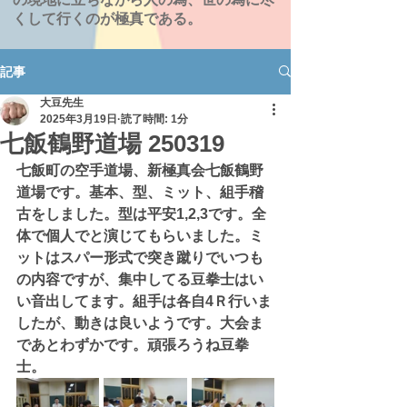
くして行くのが極真である。
記事
大豆先生
2025年3月19日
読了時間: 1分
七飯鶴野道場 250319
七飯町の空手道場、新極真会七飯鶴野
道場です。基本、型、ミット、組手稽
古をしました。型は平安1,2,3です。全
体で個人でと演じてもらいました。ミ
ットはスパー形式で突き蹴りでいつも
の内容ですが、集中してる豆拳士はい
い音出してます。組手は各自4Ｒ行いま
したが、動きは良いようです。大会ま
であとわずかです。頑張ろうね豆拳
士。