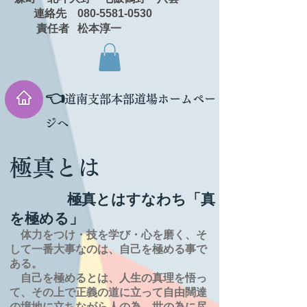
連絡先 080-5581-0530
責任者 松本淳一
👈
道南支部本部道場ホームペー
ジへ
極真とは
極真とはすなわち「真
を極める」
体力をつけ・技を学び・心を磨く、そ
して一番大事なのは、自己を極める事で
ある。
自己を極めるとは、
人生の
真理を
悟っ
て、その上で正義の道に立って自由闊達
の境地に
立ちながら人の為、世の為に尽