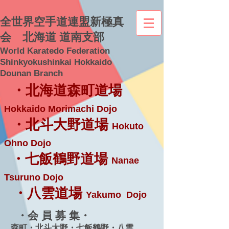
全世界空手道連盟新極真
会 北海道 道南支部
World Karatedo Federation
Shinkyokushinkai Hokkaido
Dounan Branch
・北海道森町道場
Hokkaido Morimachi Dojo
・北斗大野道場
Hokuto
Ohno Dojo
・七飯鶴野道場
Nanae
Tsuruno Dojo
・八雲道場
Yakumo Dojo
・会 員 募 集・
森町・北斗大野・七飯鶴野・八雲