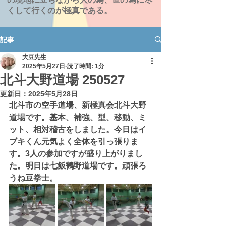
くして行くのが極真である。
記事
大豆先生
2025年5月27日
読了時間: 1分
北斗大野道場 250527
更新日：
2025年5月28日
北斗市の空手道場、新極真会北斗大野
道場です。基本、補強、型、移動、ミ
ット、相対稽古をしました。今日はイ
ブキくん元気よく全体を引っ張りま
す。3人の参加ですが盛り上がりまし
た。明日は七飯鶴野道場です。頑張ろ
うね豆拳士。