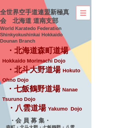
全世界空手道連盟新極真
会 北海道 道南支部
World Karatedo Federation
Shinkyokushinkai Hokkaido
Dounan Branch
・北海道森町道場
Hokkaido Morimachi Dojo
・北斗大野道場
Hokuto
Ohno Dojo
・七飯鶴野道場
Nanae
Tsuruno Dojo
・八雲道場
Yakumo Dojo
・会 員 募 集・
森町・北斗大野・七飯鶴野・八雲