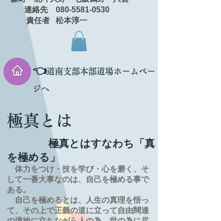
連絡先 080-5581-0530
責任者 松本淳一
👈
道南支部本部道場ホームペー
ジへ
極真とは
極真とはすなわち「真
を極める」
体力をつけ・技を学び・心を磨く、そ
して一番大事なのは、自己を極める事で
ある。
自己を極めるとは、
人生の
真理を
悟っ
て、その上で正義の道に立って自由闊達
の境地に
立ちながら人の為、世の為に尽