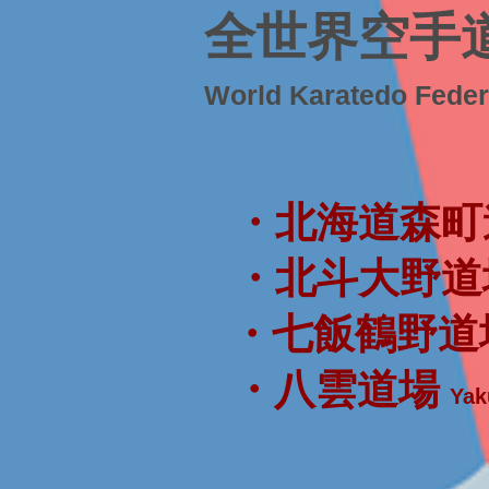
全世界空手
World Karatedo Fede
・北海道森町
・北斗大野道
・七飯鶴野道
・八雲道場
Yak