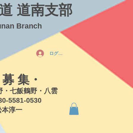
道 道南支部
unan Branch
ログイン
 募 集・
・七飯鶴野・八雲
581-0530
本淳一