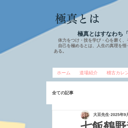
極真とは
極真とはすなわち
体力をつけ・技を学び・心を磨く、
自己を極めるとは、
人生の
真理を
悟
ある。
ホーム
道場紹介
稽古カレ
全ての記事
大豆先生
2025年9
七飯鶴野道