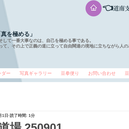
👈
道南
「真を極める」
そして一番大事なのは、自己を極める事である。
って、その上で正義の道に立って自由闊達の境地に
立ちながら人の
ンダー
写真ギャラリー
豆拳便り
お問い合わせ
月1日
読了時間: 1分
場 250901