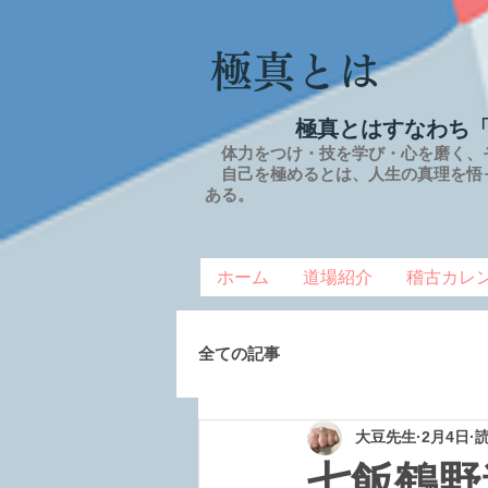
極真とは
極真とはすなわち
体力をつけ・技を学び・心を磨く、
自己を極めるとは、
人生の
真理を
悟
ある。
ホーム
道場紹介
稽古カレ
全ての記事
大豆先生
2月4日
読
七飯鶴野道