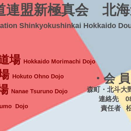
道連盟新極真会 北海
ration Shinkyokushinkai Hokkaido Do
道場
Hokkaido Morimachi Dojo
場
・会 員
Hokuto Ohno Dojo
場
森町・北斗大野
Nanae Tsuruno Dojo
連絡先 080-5
umo Dojo
責任者 松