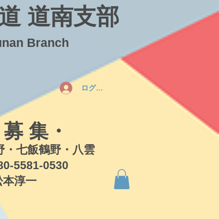
道 道南支部
unan Branch
ログイン
 募 集・
・七飯鶴野・八雲
581-0530
本淳一