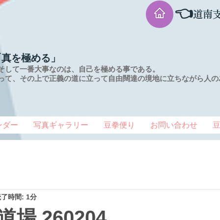
👈
道南
「真を極める」
そして一番大事なのは、自己を極める事である。
って、その上で正義の道に立って自由闊達の境地に
立ちながら人の
ンダー
写真ギャラリー
豆拳便り
お問い合わせ
了時間: 1分
場 260204