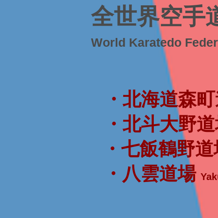
全世界空手
World Karatedo Fede
・北海道森町
・北斗大野道
・七飯鶴野道
・八雲道場
Yak