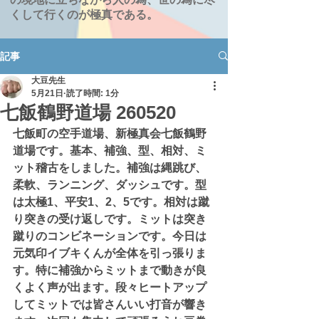
くして行くのが極真である。
記事
大豆先生
5月21日
読了時間: 1分
七飯鶴野道場 260520
七飯町の空手道場、新極真会七飯鶴野
道場です。基本、補強、型、相対、ミ
ット稽古をしました。補強は縄跳び、
柔軟、ランニング、ダッシュです。型
は太極1、平安1、2、5です。相対は蹴
り突きの受け返しです。ミットは突き
蹴りのコンビネーションです。今日は
元気印イブキくんが全体を引っ張りま
す。特に補強からミットまで動きが良
くよく声が出ます。段々ヒートアップ
してミットでは皆さんいい打音が響き