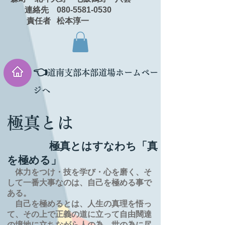
連絡先 080-5581-0530
責任者 松本淳一
👈
道南支部本部道場ホームペー
ジへ
極真とは
極真とはすなわち「真
を極める」
体力をつけ・技を学び・心を磨く、そ
して一番大事なのは、自己を極める事で
ある。
自己を極めるとは、
人生の
真理を
悟っ
て、その上で正義の道に立って自由闊達
の境地に
立ちながら人の為、世の為に尽