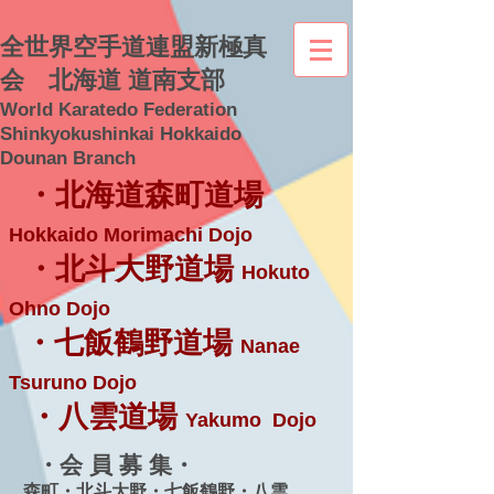
全世界空手道連盟新極真
会 北海道 道南支部
World Karatedo Federation
Shinkyokushinkai Hokkaido
Dounan Branch
・北海道森町道場
Hokkaido Morimachi Dojo
・北斗大野道場
Hokuto
Ohno Dojo
・七飯鶴野道場
Nanae
Tsuruno Dojo
・八雲道場
Yakumo Dojo
・会 員 募 集・
森町・北斗大野・七飯鶴野・八雲