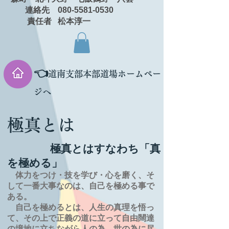
連絡先 080-5581-0530
責任者 松本淳一
👈
道南支部本部道場ホームペー
ジへ
極真とは
極真とはすなわち「真
を極める」
体力をつけ・技を学び・心を磨く、そ
して一番大事なのは、自己を極める事で
ある。
自己を極めるとは、
人生の
真理を
悟っ
て、その上で正義の道に立って自由闊達
の境地に
立ちながら人の為、世の為に尽