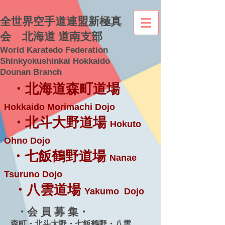
全世界空手道連盟新極真
会 北海道 道南支部
World Karatedo Federation
Shinkyokushinkai Hokkaido
Dounan Branch
・北海道森町道場
Hokkaido Morimachi Dojo
・北斗大野道場
Hokuto
Ohno Dojo
・七飯鶴野道場
Nanae
Tsuruno Dojo
・八雲道場
Yakumo Dojo
・会 員 募 集・
森町・北斗大野・七飯鶴野・八雲