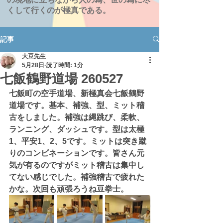
くして行くのが極真である。
記事
大豆先生
5月28日
読了時間: 1分
七飯鶴野道場 260527
七飯町の空手道場、新極真会七飯鶴野
道場です。基本、補強、型、ミット稽
古をしました。補強は縄跳び、柔軟、
ランニング、ダッシュです。型は太極
1、平安1、2、5です。ミットは突き蹴
りのコンビネーションです。皆さん元
気が有るのですがミット稽古は集中し
てない感じでした。補強稽古で疲れた
かな。次回も頑張ろうね豆拳士。