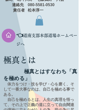
連絡先 080-5581-0530
責任者 松本淳一
👈
道南支部本部道場ホームペー
ジへ
極真とは
極真とはすなわち「真
を極める」
体力をつけ・技を学び・心を磨く、そ
して一番大事なのは、自己を極める事で
ある。
自己を極めるとは、
人生の
真理を
悟っ
て、その上で正義の道に立って自由闊達
の境地に
立ちながら人の為、世の為に尽