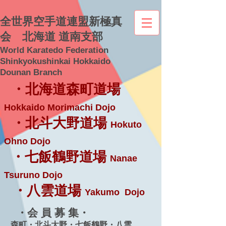
全世界空手道連盟新極真
会 北海道 道南支部
World Karatedo Federation
Shinkyokushinkai Hokkaido
Dounan Branch
・北海道森町道場
Hokkaido Morimachi Dojo
・北斗大野道場
Hokuto
Ohno Dojo
・七飯鶴野道場
Nanae
Tsuruno Dojo
・八雲道場
Yakumo Dojo
・会 員 募 集・
森町・北斗大野・七飯鶴野・八雲