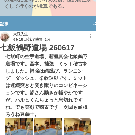
くして行くのが極真である。
記事
大豆先生
6月18日
読了時間: 1分
七飯鶴野道場 260617
七飯町の空手道場、新極真会七飯鶴野
道場です。基本、補強、ミット稽古を
しました。補強は縄跳び、ランニン
グ、ダッシュ、柔軟運動です。ミット
は連続突きと突き蹴りのコンビネーシ
ョンです。皆さん動きが軽やかです
が、ハルヒくんちょっと息切れです
ね。でも笑顔で稽古です。次回も頑張
ろうね豆拳士。