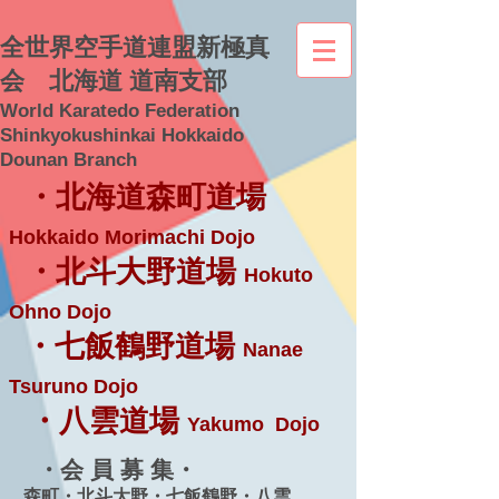
全世界空手道連盟新極真
会 北海道 道南支部
World Karatedo Federation
Shinkyokushinkai Hokkaido
Dounan Branch
・北海道森町道場
Hokkaido Morimachi Dojo
・北斗大野道場
Hokuto
Ohno Dojo
・七飯鶴野道場
Nanae
Tsuruno Dojo
・八雲道場
Yakumo Dojo
・会 員 募 集・
森町・北斗大野・七飯鶴野・八雲