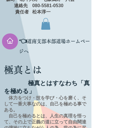
連絡先 080-5581-0530
責任者 松本淳一
👈
道南支部本部道場ホームペー
ジへ
極真とは
極真とはすなわち「真
を極める」
体力をつけ・技を学び・心を磨く、そ
して一番大事なのは、自己を極める事で
ある。
自己を極めるとは、
人生の
真理を
悟っ
て、その上で正義の道に立って自由闊達
の境地に
立ちながら人の為、世の為に尽