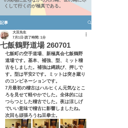
くして行くのが極真である。
記事
大豆先生
7月1日
読了時間: 1分
七飯鶴野道場 260701
七飯町の空手道場、新極真会七飯鶴野
道場です。基本、補強、型、ミット稽
古をしました。補強は縄跳び、押しで
す。型は平安2です。ミットは突き蹴り
のコンビネーションです。
7月最初の稽古はハルヒくん元気なとこ
ろを見せて軽やかでした。全体的には
つらつとした稽古でした。夜は涼しげ
でいい意味で稽古に影響しましたね。
次回も頑張ろうね豆拳士。