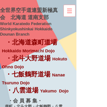
全世界空手道連盟新極真
会 北海道 道南支部
World Karatedo Federation
Shinkyokushinkai Hokkaido
Dounan Branch
・北海道森町道場
Hokkaido Morimachi Dojo
・北斗大野道場
Hokuto
Ohno Dojo
・七飯鶴野道場
Nanae
Tsuruno Dojo
・八雲道場
Yakumo Dojo
・会 員 募 集・
森町・北斗大野・七飯鶴野・八雲