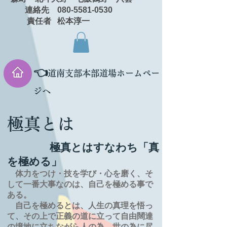
連絡先 080-5581-0530
責任者 松本淳一
👈
道南支部本部道場ホームペー
ジへ
極真とは
極真とはすなわち「真
を極める」
体力をつけ・技を学び・心を磨く、そ
して一番大事なのは、自己を極める事で
ある。
自己を極めるとは、
人生の
真理を
悟っ
て、その上で正義の道に立って自由闊達
の境地に
立ちながら人の為、世の為に尽