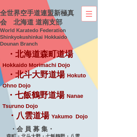
全世界空手道連盟新極真
会 北海道 道南支部
World Karatedo Federation
Shinkyokushinkai Hokkaido
Dounan Branch
・北海道森町道場
Hokkaido Morimachi Dojo
・北斗大野道場
Hokuto
Ohno Dojo
・七飯鶴野道場
Nanae
Tsuruno Dojo
・八雲道場
Yakumo Dojo
・会 員 募 集・
森町・北斗大野・七飯鶴野・八雲