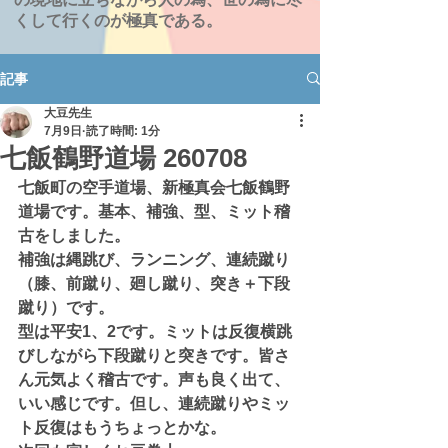
くして行くのが極真である。
記事
大豆先生
7月9日
読了時間: 1分
七飯鶴野道場 260708
七飯町の空手道場、新極真会七飯鶴野
道場です。基本、補強、型、ミット稽
古をしました。
補強は縄跳び、ランニング、連続蹴り
（膝、前蹴り、廻し蹴り、突き＋下段
蹴り）です。
型は平安1、2です。ミットは反復横跳
びしながら下段蹴りと突きです。皆さ
ん元気よく稽古です。声も良く出て、
いい感じです。但し、連続蹴りやミッ
ト反復はもうちょっとかな。