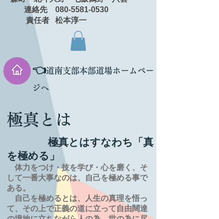
連絡先 080-5581-0530
責任者 松本淳一
👈
道南支部本部道場ホームペー
ジへ
極真とは
極真とはすなわち「真
を極める」
体力をつけ・技を学び・心を磨く、そ
して一番大事なのは、自己を極める事で
ある。
自己を極めるとは、
人生の
真理を
悟っ
て、その上で正義の道に立って自由闊達
の境地に
立ちながら人の為、世の為に尽