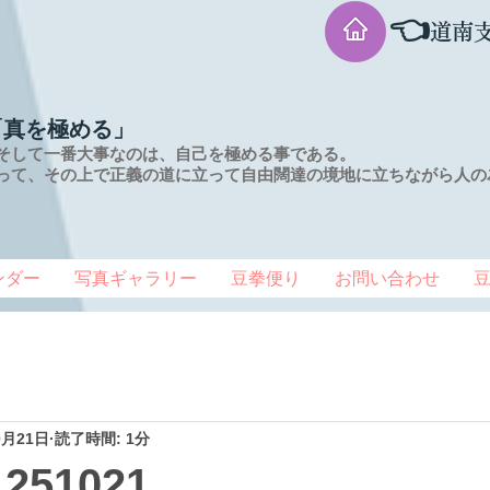
👈
道南
「真を極める」
そして一番大事なのは、自己を極める事である。
って、その上で正義の道に立って自由闊達の境地に
立ちながら人の
ンダー
写真ギャラリー
豆拳便り
お問い合わせ
0月21日
読了時間: 1分
51021