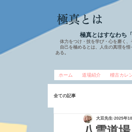
極真とは
極真とはすなわち
体力をつけ・技を学び・心を磨く、
自己を極めるとは、
人生の
真理を
悟
ある。
ホーム
道場紹介
稽古カレ
全ての記事
大豆先生
2025年1
八雲道場 2