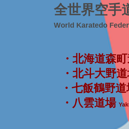
全世界空手
World Karatedo Fede
・北海道森町
・北斗大野道
・七飯鶴野道
・八雲道場
Yak