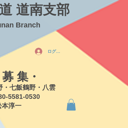
道 道南支部
unan Branch
ログイン
 募 集・
・七飯鶴野・八雲
581-0530
本淳一