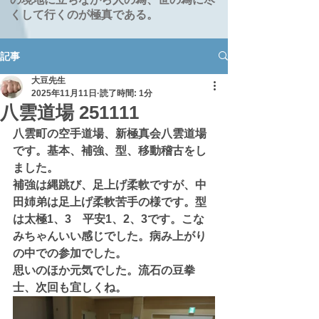
くして行くのが極真である。
記事
大豆先生
2025年11月11日
読了時間: 1分
八雲道場 251111
八雲町の空手道場、新極真会八雲道場
です。基本、補強、型、移動稽古をし
ました。
補強は縄跳び、足上げ柔軟ですが、中
田姉弟は足上げ柔軟苦手の様です。型
は太極1、3　平安1、2、3です。こな
みちゃんいい感じでした。病み上がり
の中での参加でした。
思いのほか元気でした。流石の豆拳
士、次回も宜しくね。