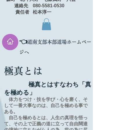
連絡先 080-5581-0530
責任者 松本淳一
👈
道南支部本部道場ホームペー
ジへ
極真とは
極真とはすなわち「真
を極める」
体力をつけ・技を学び・心を磨く、そ
して一番大事なのは、自己を極める事で
ある。
自己を極めるとは、
人生の
真理を
悟っ
て、その上で正義の道に立って自由闊達
の境地に
立ちながら人の為、世の為に尽