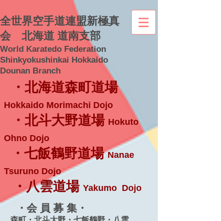
全世界空手道連盟新極真
会 北海道 道南支部
World Karatedo Federation
Shinkyokushinkai Hokkaido
Dounan Branch
・北海道森町道場
Hokkaido Morimachi Dojo
・北斗大野道場
Hokuto
Ohno Dojo
・七飯鶴野道場
Nanae
Tsuruno Dojo
・八雲道場
Yakumo Dojo
・会 員 募 集・
森町・北斗大野・七飯鶴野・八雲