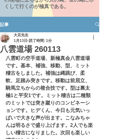
くして行くのが極真である。
記事
大豆先生
1月13日
読了時間: 1分
八雲道場 260113
八雲町の空手道場、新極真会八雲道場
です。基本、補強、移動、型、ミット
稽古をしました。補強は縄跳び、柔
軟、足踏み突きです。移動は前屈立、
騎馬立ちからの複合技です。型は裏太
極1と平安1です。ミット稽古は二種類
のミットでは突き蹴りのコンビネーシ
ョンです。ヒデくん、今日も元気いっ
ぱいで大きな声が出ます。こなみちゃ
んは明るさで盛り上げます。2人でも楽
しい稽古になりました。次回も楽しい