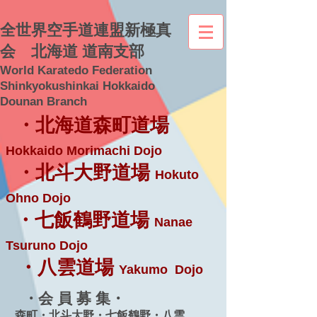
全世界空手道連盟新極真
会 北海道 道南支部
World Karatedo Federation
Shinkyokushinkai Hokkaido
Dounan Branch
・北海道森町道場
Hokkaido Morimachi Dojo
・北斗大野道場
Hokuto
Ohno Dojo
・七飯鶴野道場
Nanae
Tsuruno Dojo
・八雲道場
Yakumo Dojo
・会 員 募 集・
森町・北斗大野・七飯鶴野・八雲