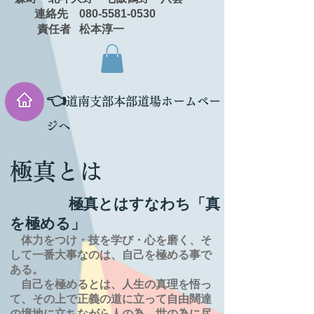
連絡先 080-5581-0530
責任者 松本淳一
👈
道南支部本部道場ホームペー
ジへ
極真とは
極真とはすなわち「真
を極める」
体力をつけ・技を学び・心を磨く、そ
して一番大事なのは、自己を極める事で
ある。
自己を極めるとは、
人生の
真理を
悟っ
て、その上で正義の道に立って自由闊達
の境地に
立ちながら人の為、世の為に尽