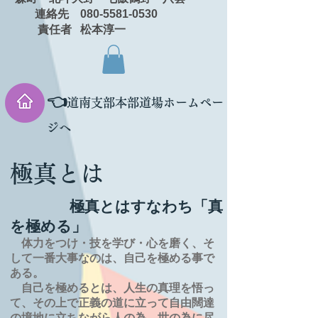
連絡先 080-5581-0530
責任者 松本淳一
👈
道南支部本部道場ホームペー
ジへ
極真とは
極真とはすなわち「真
を極める」
体力をつけ・技を学び・心を磨く、そ
して一番大事なのは、自己を極める事で
ある。
自己を極めるとは、
人生の
真理を
悟っ
て、その上で正義の道に立って自由闊達
の境地に
立ちながら人の為、世の為に尽