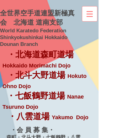
全世界空手道連盟新極真
会 北海道 道南支部
World Karatedo Federation
Shinkyokushinkai Hokkaido
Dounan Branch
・北海道森町道場
Hokkaido Morimachi Dojo
・北斗大野道場
Hokuto
Ohno Dojo
・七飯鶴野道場
Nanae
Tsuruno Dojo
・八雲道場
Yakumo Dojo
・会 員 募 集・
森町・北斗大野・七飯鶴野・八雲