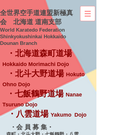
全世界空手道連盟新極真
会 北海道 道南支部
World Karatedo Federation
Shinkyokushinkai Hokkaido
Dounan Branch
・北海道森町道場
Hokkaido Morimachi Dojo
・北斗大野道場
Hokuto
Ohno Dojo
・七飯鶴野道場
Nanae
Tsuruno Dojo
・八雲道場
Yakumo Dojo
・会 員 募 集・
森町・北斗大野・七飯鶴野・八雲