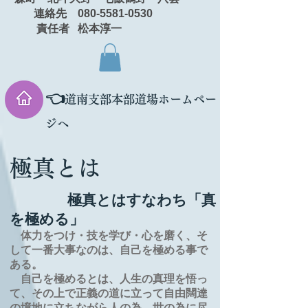
連絡先 080-5581-0530
責任者 松本淳一
👈
道南支部本部道場ホームペー
ジへ
極真とは
極真とはすなわち「真
を極める」
体力をつけ・技を学び・心を磨く、そ
して一番大事なのは、自己を極める事で
ある。
自己を極めるとは、
人生の
真理を
悟っ
て、その上で正義の道に立って自由闊達
の境地に
立ちながら人の為、世の為に尽