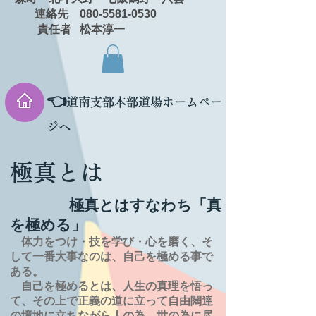
連絡先 080-5581-0530
責任者 松本淳一
👈
道南支部本部道場ホームペー
ジへ
極真とは
極真とはすなわち「真
を極める」
体力をつけ・技を学び・心を磨く、そ
して一番大事なのは、自己を極める事で
ある。
自己を極めるとは、
人生の
真理を
悟っ
て、その上で正義の道に立って自由闊達
の境地に
立ちながら人の為、世の為に尽