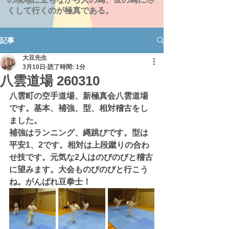
くして行くのが極真である。
記事
大豆先生
3月10日
読了時間: 1分
八雲道場 260310
八雲町の空手道場、新極真会八雲道場
です。基本、補強、型、相対稽古をし
ました。
補強はランニング、縄跳びです。型は
平安1、2です。相対は上段蹴りの合わ
せ技です。元気な2人はのびのびと稽古
に望みます。大会ものびのびと行こう
ね。がんばれ豆拳士！