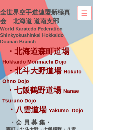
全世界空手道連盟新極真
会 北海道 道南支部
World Karatedo Federation
Shinkyokushinkai Hokkaido
Dounan Branch
・北海道森町道場
Hokkaido Morimachi Dojo
・北斗大野道場
Hokuto
Ohno Dojo
・七飯鶴野道場
Nanae
Tsuruno Dojo
・八雲道場
Yakumo Dojo
・会 員 募 集・
森町・北斗大野・七飯鶴野・八雲