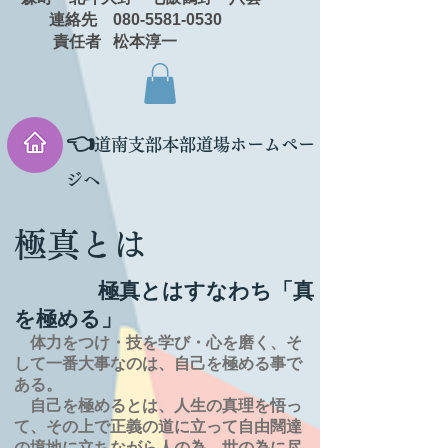
連絡先 080-5581-0530
責任者 松本淳一
👈
道南支部本部道場ホームペー
ジへ
極真とは
極真とはすなわち「真
を極める」
体力をつけ・技を学び・心を磨く、そ
して一番大事なのは、自己を極める事で
ある。
自己を極めるとは、
人生の
真理を
悟っ
て、その上で正義の道に立って自由闊達
の境地に
立ちながら人の為、世の為に尽