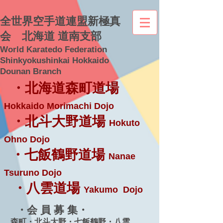
全世界空手道連盟新極真
会 北海道 道南支部
World Karatedo Federation
Shinkyokushinkai Hokkaido
Dounan Branch
・北海道森町道場
Hokkaido Morimachi Dojo
・北斗大野道場
Hokuto
Ohno Dojo
・七飯鶴野道場
Nanae
Tsuruno Dojo
・八雲道場
Yakumo Dojo
・会 員 募 集・
森町・北斗大野・七飯鶴野・八雲