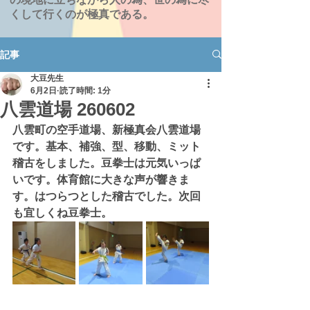
くして行くのが極真である。
記事
大豆先生
6月2日
読了時間: 1分
八雲道場 260602
八雲町の空手道場、新極真会八雲道場
です。基本、補強、型、移動、ミット
稽古をしました。豆拳士は元気いっぱ
いです。体育館に大きな声が響きま
す。はつらつとした稽古でした。次回
も宜しくね豆拳士。