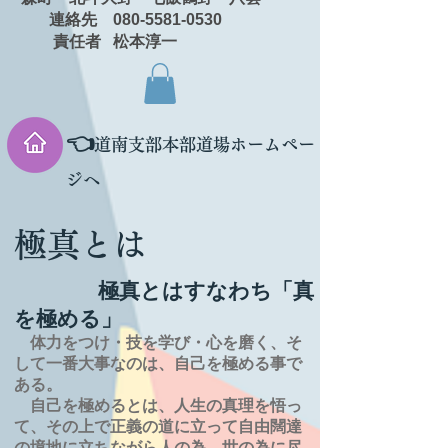
連絡先 080-5581-0530
責任者 松本淳一
👈
道南支部本部道場ホームペー
ジへ
極真とは
極真とはすなわち「真
を極める」
体力をつけ・技を学び・心を磨く、そ
して一番大事なのは、自己を極める事で
ある。
自己を極めるとは、
人生の
真理を
悟っ
て、その上で正義の道に立って自由闊達
の境地に
立ちながら人の為、世の為に尽