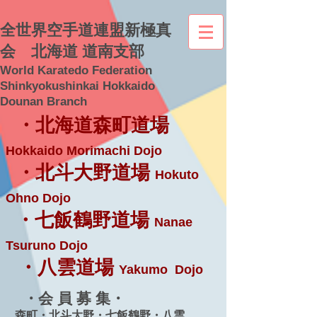
全世界空手道連盟新極真
会 北海道 道南支部
World Karatedo Federation
Shinkyokushinkai Hokkaido
Dounan Branch
・北海道森町道場
Hokkaido Morimachi Dojo
・北斗大野道場
Hokuto
Ohno Dojo
・七飯鶴野道場
Nanae
Tsuruno Dojo
・八雲道場
Yakumo Dojo
・会 員 募 集・
森町・北斗大野・七飯鶴野・八雲