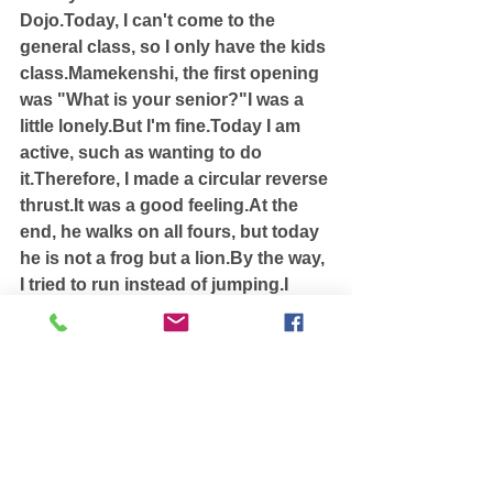
Dojo.Today, I can't come to the 
general class, so I only have the kids 
class.Mamekenshi, the first opening 
was "What is your senior?"I was a 
little lonely.But I'm fine.Today I am 
active, such as wanting to do 
it.Therefore, I made a circular reverse 
thrust.It was a good feeling.At the 
end, he walks on all fours, but today 
he is not a frog but a lion.By the way, 
I tried to run instead of jumping.I 
made a big difference.It's quite a 
bean fist.Tomorrow is Nanae.