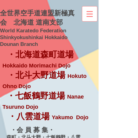
全世界空手道連盟新極真
会 北海道 道南支部
World Karatedo Federation
Shinkyokushinkai Hokkaido
Dounan Branch
・北海道森町道場
Hokkaido Morimachi Dojo
・北斗大野道場
Hokuto
Ohno Dojo
・七飯鶴野道場
Nanae
Tsuruno Dojo
・八雲道場
Yakumo Dojo
・会 員 募 集・
森町・北斗大野・七飯鶴野・八雲