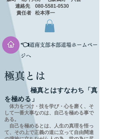
連絡先 080-5581-0530
責任者 松本淳一
👈
道南支部本部道場ホームペー
ジへ
極真とは
極真とはすなわち「真
を極める」
体力をつけ・技を学び・心を磨く、そ
して一番大事なのは、自己を極める事で
ある。
自己を極めるとは、
人生の
真理を
悟っ
て、その上で正義の道に立って自由闊達
の境地に
立ちながら人の為、世の為に尽