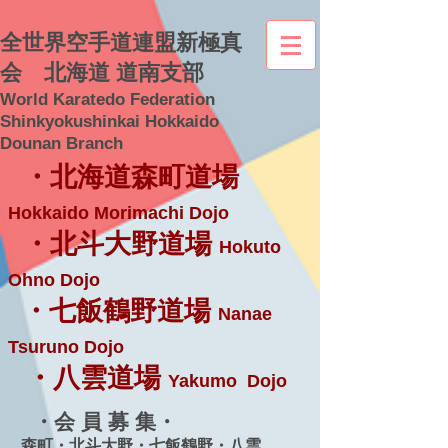
全世界空手道連盟新極真
会 北海道 道南支部
World Karatedo Federation
Shinkyokushinkai Hokkaido
Dounan Branch
・北海道森町道場
Hokkaido Morimachi Dojo
・北斗大野道場
Hokuto
Ohno Dojo
・七飯鶴野道場
Nanae
Tsuruno Dojo
・八雲道場
Yakumo Dojo
・会 員 募 集・
森町・北斗大野・七飯鶴野・八雲