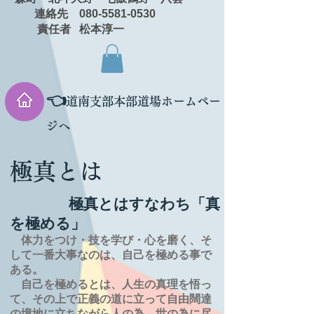
連絡先 080-5581-0530
責任者 松本淳一
👈
道南支部本部道場ホームペー
ジへ
極真とは
極真とはすなわち「真
を極める」
体力をつけ・技を学び・心を磨く、そ
して一番大事なのは、自己を極める事で
ある。
自己を極めるとは、
人生の
真理を
悟っ
て、その上で正義の道に立って自由闊達
の境地に
立ちながら人の為、世の為に尽