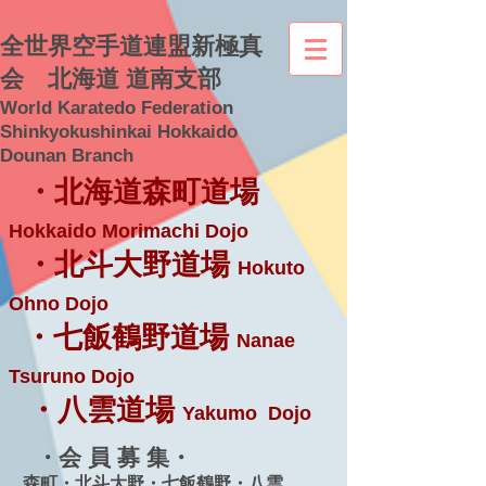
全世界空手道連盟新極真
会 北海道 道南支部
World Karatedo Federation
Shinkyokushinkai Hokkaido
Dounan Branch
・北海道森町道場
Hokkaido Morimachi Dojo
・北斗大野道場
Hokuto
Ohno Dojo
・七飯鶴野道場
Nanae
Tsuruno Dojo
・八雲道場
Yakumo Dojo
・会 員 募 集・
森町・北斗大野・七飯鶴野・八雲