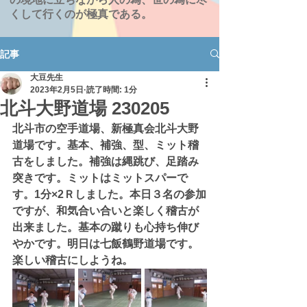
くして行くのが極真である。
記事
大豆先生
2023年2月5日
読了時間: 1分
北斗大野道場 230205
北斗市の空手道場、新極真会北斗大野
道場です。基本、補強、型、ミット稽
古をしました。補強は縄跳び、足踏み
突きです。ミットはミットスパーで
す。1分×2Ｒしました。本日３名の参加
ですが、和気合い合いと楽しく稽古が
出来ました。基本の蹴りも心持ち伸び
やかです。明日は七飯鶴野道場です。
楽しい稽古にしようね。