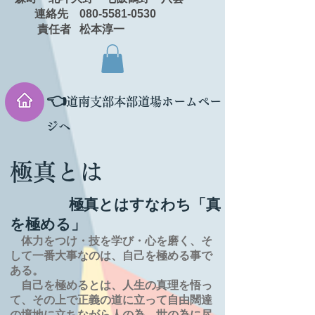
連絡先 080-5581-0530
責任者 松本淳一
👈
道南支部本部道場ホームペー
ジへ
極真とは
極真とはすなわち「真
を極める」
体力をつけ・技を学び・心を磨く、そ
して一番大事なのは、自己を極める事で
ある。
自己を極めるとは、
人生の
真理を
悟っ
て、その上で正義の道に立って自由闊達
の境地に
立ちながら人の為、世の為に尽