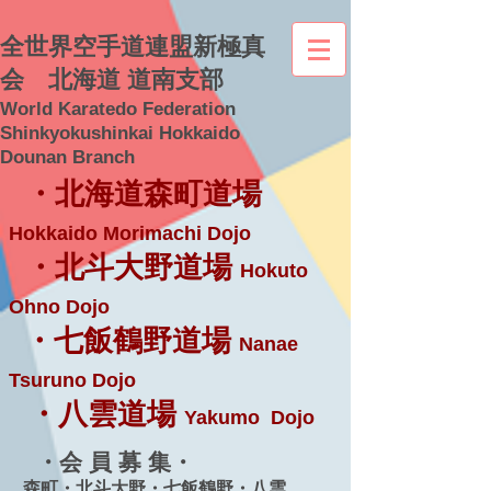
全世界空手道連盟新極真
会 北海道 道南支部
World Karatedo Federation
Shinkyokushinkai Hokkaido
Dounan Branch
・北海道森町道場
Hokkaido Morimachi Dojo
・北斗大野道場
Hokuto
Ohno Dojo
・七飯鶴野道場
Nanae
Tsuruno Dojo
・八雲道場
Yakumo Dojo
・会 員 募 集・
森町・北斗大野・七飯鶴野・八雲