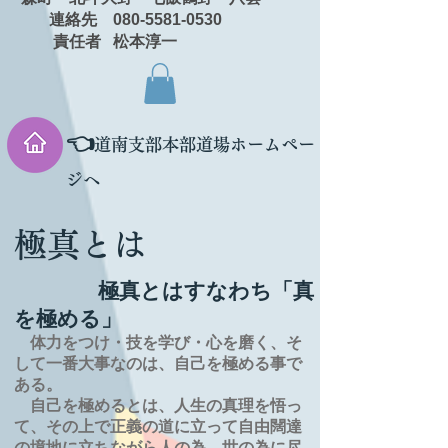
連絡先 080-5581-0530
責任者 松本淳一
👈
道南支部本部道場ホームペー
ジへ
極真とは
極真とはすなわち「真
を極める」
体力をつけ・技を学び・心を磨く、そ
して一番大事なのは、自己を極める事で
ある。
自己を極めるとは、
人生の
真理を
悟っ
て、その上で正義の道に立って自由闊達
の境地に
立ちながら人の為、世の為に尽