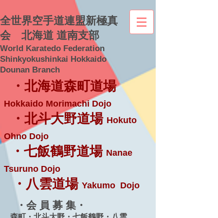
全世界空手道連盟新極真
会 北海道 道南支部
World Karatedo Federation
Shinkyokushinkai Hokkaido
Dounan Branch
・北海道森町道場
Hokkaido Morimachi Dojo
・北斗大野道場
Hokuto
Ohno Dojo
・七飯鶴野道場
Nanae
Tsuruno Dojo
・八雲道場
Yakumo Dojo
・会 員 募 集・
森町・北斗大野・七飯鶴野・八雲