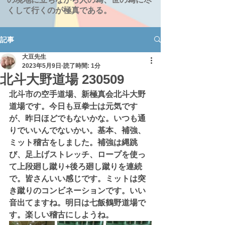
くして行くのが極真である。
記事
大豆先生
2023年5月9日
読了時間: 1分
北斗大野道場 230509
北斗市の空手道場、新極真会北斗大野
道場です。今日も豆拳士は元気です
が、昨日ほどでもないかな。いつも通
りでいいんでないかい。基本、補強、
ミット稽古をしました。補強は縄跳
び、足上げストレッチ、ロープを使っ
て上段廻し蹴り+後ろ廻し蹴りを連続
で。皆さんいい感じです。ミットは突
き蹴りのコンビネーションです。いい
音出てますね。明日は七飯鶴野道場で
す。楽しい稽古にしようね。