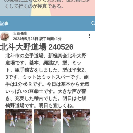
くして行くのが極真である。
記事
大豆先生
2024年5月26日
読了時間: 1分
北斗大野道場 240526
北斗市の空手道場、新極真会北斗大野
道場です。基本、縄跳び、型、ミッ
ト、組手稽古をしました。型は平安2、
3です。ミットはミットスパーです。組
手は1分×6Ｒです。今日は基本から元気
いっぱいの豆拳士です。大きな声が響
き、充実した稽古でした。明日は七飯
鶴野道場です。明日も宜しくね。