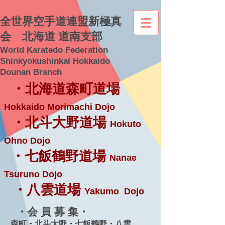
全世界空手道連盟新極真
会 北海道 道南支部
World Karatedo Federation
Shinkyokushinkai Hokkaido
Dounan Branch
・北海道森町道場
Hokkaido Morimachi Dojo
・北斗大野道場
Hokuto
Ohno Dojo
・七飯鶴野道場
Nanae
Tsuruno Dojo
・八雲道場
Yakumo Dojo
・会 員 募 集・
森町・北斗大野・七飯鶴野・八雲