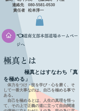
連絡先 080-5581-0530
責任者 松本淳一
👈
道南支部本部道場ホームペー
ジへ
極真とは
極真とはすなわち「真
を極める」
体力をつけ・技を学び・心を磨く、そ
して一番大事なのは、自己を極める事で
ある。
自己を極めるとは、
人生の
真理を
悟っ
て、その上で正義の道に立って自由闊達
の境地に
立ちながら人の為、世の為に尽