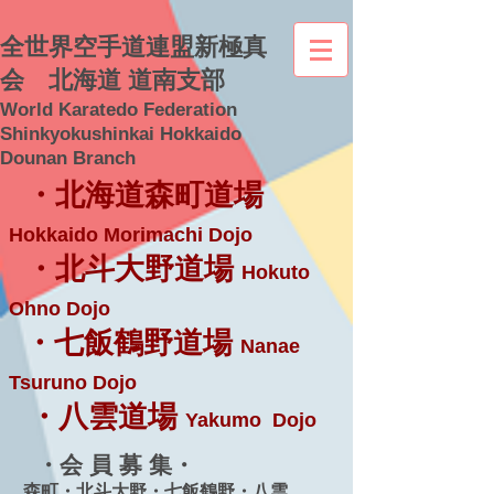
全世界空手道連盟新極真
会 北海道 道南支部
World Karatedo Federation
Shinkyokushinkai Hokkaido
Dounan Branch
・北海道森町道場
Hokkaido Morimachi Dojo
・北斗大野道場
Hokuto
Ohno Dojo
・七飯鶴野道場
Nanae
Tsuruno Dojo
・八雲道場
Yakumo Dojo
・会 員 募 集・
森町・北斗大野・七飯鶴野・八雲