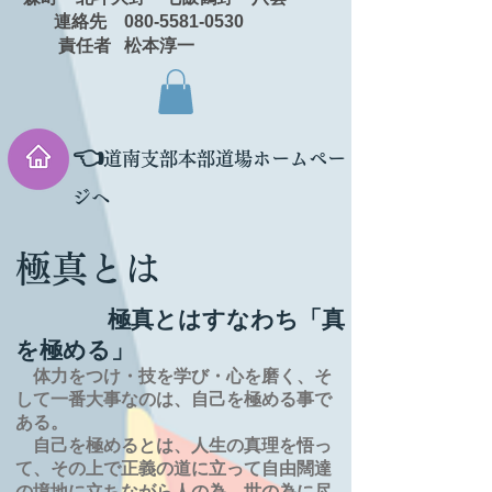
連絡先 080-5581-0530
責任者 松本淳一
👈
道南支部本部道場ホームペー
ジへ
極真とは
極真とはすなわち「真
を極める」
体力をつけ・技を学び・心を磨く、そ
して一番大事なのは、自己を極める事で
ある。
自己を極めるとは、
人生の
真理を
悟っ
て、その上で正義の道に立って自由闊達
の境地に
立ちながら人の為、世の為に尽